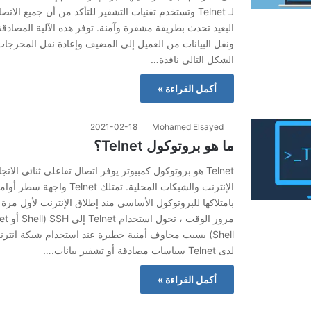
لـ Telnet وتستخدم تقنيات التشفير للتأكد من أن جميع الات
البعيد تحدث بطريقة مشفرة وآمنة. توفر هذه الآلية المصادق
ونقل البيانات من العميل إلى المضيف وإعادة نقل المخرجات
الشكل التالي نافذة…
أكمل القراءة »
2021-02-18
Mohamed Elsayed
ما هو بروتوكول Telnet؟
Telnet هو بروتوكول كمبيوتر يوفر اتصال تفاعلي ثنائي الات
الإنترنت والشبكات المحلية. تمتلك net
مرور الو
Shell) بسبب مخاوف أمنية خطيرة عند استخدام شبكة انترن
لدى Telnet سياسات مصادقة أو تشفير بيانات.…
أكمل القراءة »