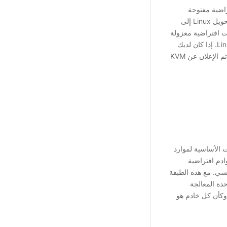
Kernel) هي تقنية افتراضية مفتوحة
المصدر مبنية على Linux. على وجه التحديد، يسمح KVM بتحويل Linux إلى
ة بيئات افتراضية معزولة
تسمى المضيف أو الأجهزة الافتراضية. KVM هو جزء من Linux. إذا كان لديك
Linux 2.6.20 أو إصدار أحدث، فسيكون لديك KVM تلقائيًا. تم الإعلان عن KVM
ن المكونات الأساسية لموارد
اء خوادم افتراضية
 الرئيسي. مع هذه الطبقة
دة المعالجة
R و مساحة تخزينية وكأن كل خادم هو