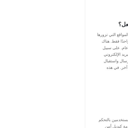
لمواقع التي تزورها
حدًا فقط. هناك
 عام. على سبيل
 في البريد الإلكتروني
ل يستخدم لإرسال واستقبال
لفات FTP هو بروتوكول آخر. في هذه
سمح للمستخدمين بالتحكم
دمة كبديل آمن