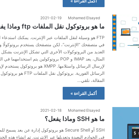
أكمل القراءة »
2021-02-19
Mohamed Elsayed
ما هو بروتوكول نقل الملفات ftp وماذا يفعل؟
FTP هو وسيلة لنقل الملفات عبر الإنترنت. يمكنك استدعاء ا
في متصفحك “الإنترنت”، لكن متصفحك يستخدم بروتوكولًا وا
العديد من البروتوكولات الأخرى التي تشكل الإنترنت بشكل
المثال، يعد IMAP و POP بروتوكولين يتم استخدامهما
لإرسال الرسائل واستلامها. XMPP هو بروتوكو
الرسائل الفورية. بروتوكول نقل الم
المقالة، نلقي…
أكمل القراءة »
2021-02-18
Mohamed Elsayed
ما هو SSH وماذا يفعل؟
SSH أو Secure Shell هو بروتوكول إدارة عن بعد ي
في الخوادم البعيدة وتعديلها عبر الإنترنت. تم إنشاء هذه الخ