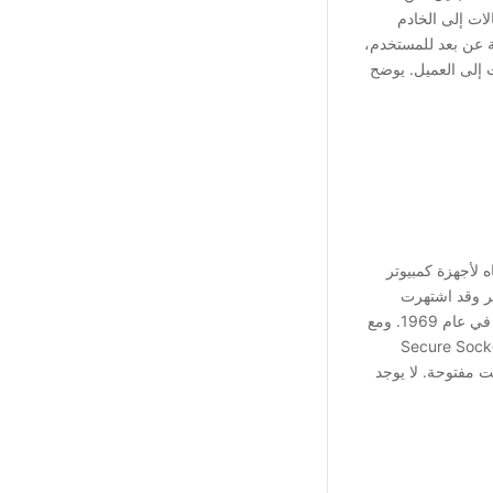
صالات إلى الخادم
ة عن بعد للمستخدم،
 إلى العميل. يوضح
جاه لأجهزة كمبيوتر
Tel واجهة سطر أوامر وقد اشتهرت
بامتلاكها للبروتوكول الأساسي منذ إطلاق الإنترنت لأول مرة في عام 1969. ومع
قت ، تحول استخدام Telnet إلى SSH (Shell أو Secure Socket
ت مفتوحة. لا يوجد