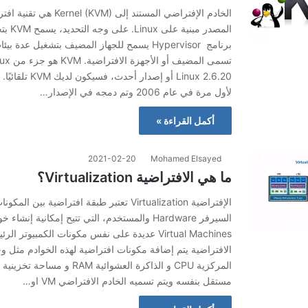
الخادم الإفتراضي المستند إلى  (KVM
برنامج Hypervisor يسمح للجهاز المضيف بتشغيل عد
لأول مرة في عام 2006 وتم دمجه في الإصدار…
أكمل القراءة »
2021-02-20
Mohamed Elsayed
ما هي الافتراضية Virtualization؟
الإفتراضية Virtualization تعتبر طبقة افتراضية بي
السيرفر Hardware والمستخدم، التي تتيح إمكانية إنش
Virtual Machines عديدة على نفس مكونات الكمبيوتر
الافتراضية يتم إضافة مكونات افتراضية لهذه الخوادم مثل وح
المركزية CPU و الذاكرة العشوائية AM
مستقل بنفسه ويتم تسميه الخادم الافتراضي VM او…