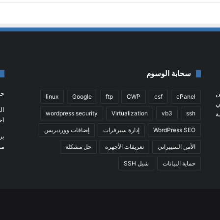
سحابة الوسوم
ن
حم
linux
Google
ftp
CWP
csf
cPanel
جي
ال
wordpress security
Virtualization
vb3
ssh
ة
اخت
WordPress SEO
إدارة سيرفرات
إضافات ووردبريس
بر
من
الأمن السيبراني
تعريفات الأجهزة
حل مشكلة
حماية البيانات
شيل SSH
ملخص
في
الموقع