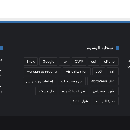
سحابة الوسوم
ن
حم
linux
Google
ftp
CWP
csf
cPanel
جي
ال
wordpress security
Virtualization
vb3
ssh
ة
اخت
WordPress SEO
إدارة سيرفرات
إضافات ووردبريس
بر
من
الأمن السيبراني
تعريفات الأجهزة
حل مشكلة
حماية البيانات
شيل SSH
ملخص
في