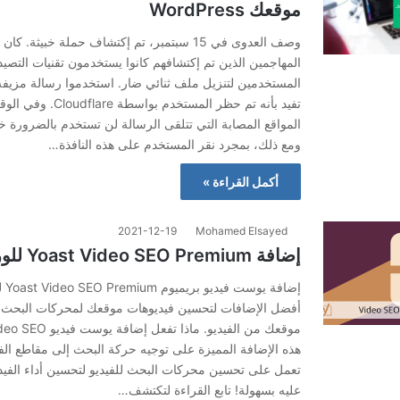
موقعك WordPress
وصف العدوى في 15 سبتمبر، تم إكتشاف حملة خبيثة.
المهاجمين الذين تم إكتشافهم كانوا يستخدمون تقنيات التصيد 
المستخدمين لتنزيل ملف ثنائي ضار. استخدموا رسالة مزيفة
تفيد بأنه تم حظر المستخدم بو
ومع ذلك، بمجرد نقر المستخدم على هذه النافذة…
أكمل القراءة »
2021-12-19
Mohamed Elsayed
إضافة Yoast Video SEO Premium للوردبريس
إضاف
أفضل الإضافات لتحسين فيديوهات موقعك لمحركات البحث وز
هذه الإضافة المميزة على توجيه حركة البحث إلى مقاطع ال
تعمل على تحسين محركات البحث للفيديو لتحسين أداء الفيديو
عليه بسهولة! تابع القراءة لتكتشف…