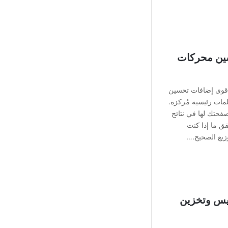
افة تحسين محركات
Yo ووردبريس، من أقوى إضافات تحسين
البحث لموقعك. تمكنك من اختيار ما يصل إلى 5 كلمات رئيسية مُركزة.
فحتك لها في نتائج
ق ما إذا كنت
زيع الصحيح.…
ووردبريس وتخزين