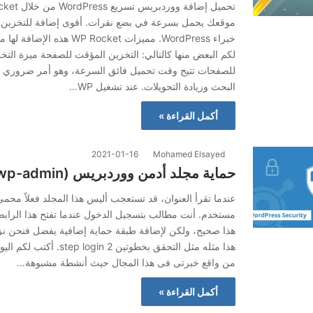
موقعك يحمل بسرعة في بضع نقرات. أقوى إضافة للتخزين
خبراء WordPress. مميزات WP Rocket
لكم البعض منها كالتالي: التخزين المؤقت للصفحة ميزة الت
للصفحات تتيح وقت تحميل فائق السرعة، وهو أمر ضروري
البحث وزيادة التحويلات. عند تشغيل WP…
أكمل القراءة »
2021-01-16
Mohamed Elsayed
حماية مجلد أدمن ووردبريس (wp-admin)
عندما تقرأ العنوان، قد تستعجب أليس هذا المجلد فعلاً مح
هذا صحيح، ولكن لإضافة طبقة حماية إضافية يفضل فنحن نزي
هذا مثله مثل التحقق بخطوتين 2 in
من واقع خبرتى فى هذا المجال حيث أنشطة مشبوهة…
أكمل القراءة »