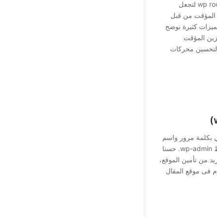
تحميل إضافة ووردبريس تسريع WordPress من خلال wp rocket لتجعل
 المؤقت من قبل
 هذه الإضافة لها مميزات كثيرة نوضح
خزين المؤقت
 لتحسين محركات
مي بكلمة مرور واسم
مستخدم. أنت مطالب بتسجيل الدخول عندما تفتح هذا الرابط wp-admin. حسنا
د من تأمين الموقع،
step log. أكتب لكم اليوم فى موقع المقال