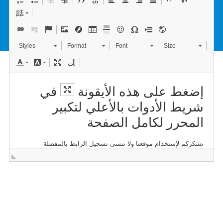
Styles
Format
Font
Size