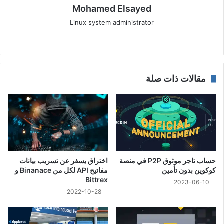
Mohamed Elsayed
Linux system administrator
موقع
‫X
فيسبوك
الويب
مقالات ذات صلة
حساب تاجر موثوق P2P في منصة
اختراق يسفر عن تسريب بيانات
كوكوين بدون تأمين
مفاتيح API لكل من Binanace و
Bittrex
2023-06-10
2022-10-28