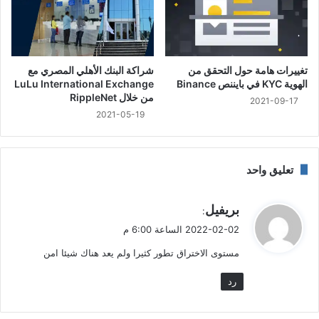
تغييرات هامة حول التحقق من
شراكة البنك الأهلي المصري مع
الهوية KYC في بايننص Binance
LuLu International Exchange
من خلال RippleNet
2021-09-17
2021-05-19
تعليق واحد
ي
بريفيل
:
ق
2022-02-02 الساعة 6:00 م
و
مستوى الاختراق تطور كثيرا ولم يعد هناك شيئا امن
ل
رد