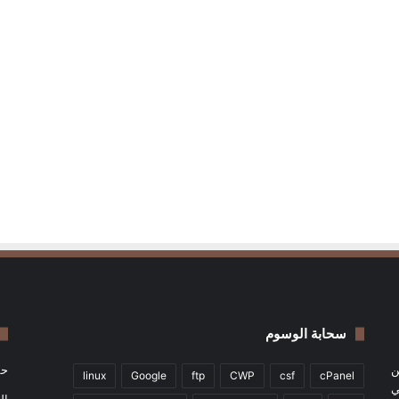
سحابة الوسوم
ن
حم
linux
Google
ftp
CWP
csf
cPanel
جي