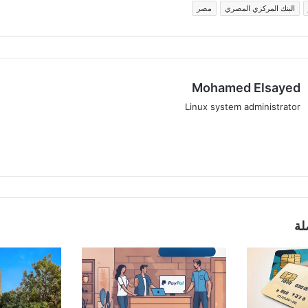
البنك المركزي المصري
مصر
Mohamed Elsayed
Linux system administrator
موقع
‫X
فيسبوك
الويب
لة