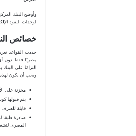
وأوضح البنك المركز
لوحدات النقود الإلكت
خصائص النقو
حددت القواعد تعريفً
مصريًا فقط دون أ
التزامًا على البنك 
ويجب أن يكون لهذه 
مخزنة على الأج
يتم قبولها كو
قابلة للصرف ب
صادرة طبقا ل
المصرى لتشغي