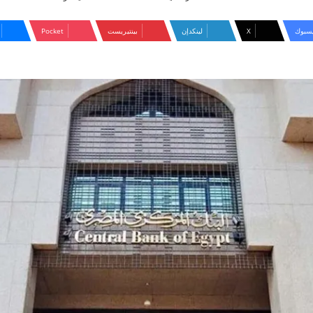
سبوك
‫X
لينكدإن
بينتيريست
‫Pocket