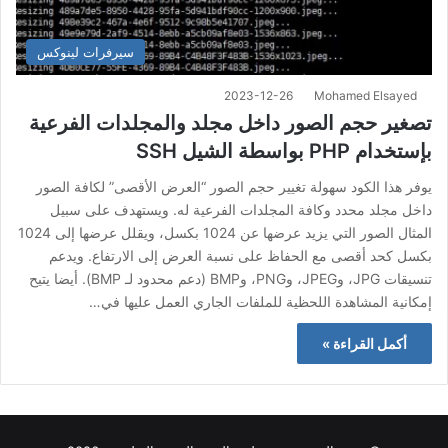
سيرفرات لينوكس
2023-12-26
Mohamed Elsayed
تصغير حجم الصور داخل مجلد والمجلدات الفرعية
بإستخدام PHP بواسطة الشيل SSH
يوفر هذا الكود سهولة تغيير حجم الصور “العرض الأقصى” لكافة الصور
داخل مجلد محدد وكافة المجلدات الفرعية له. ويستهدف على سبيل
المثال الصور التي يزيد عرضها عن 1024 بكسل، ويقلل عرضها إلى 1024
بكسل كحد أقصى مع الحفاظ على نسبة العرض إلى الارتفاع. ويدعم
تنسيقات JPG، وJPEG، وPNG، وBMP (دعم محدود لـ BMP). أيضا يتيح
إمكانية المشاهدة اللحظية للملفات الجاري العمل عليها في…
أكمل القراءة »