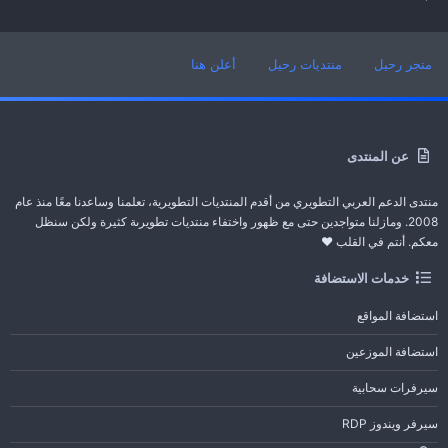
متجر رحيل
منتديات رحيل
أعلن هنا
عن المنتدى
منتدى الدعم العربي التطويري من أقدم المنتديات التطويرية، تعلمنا وساعدنا معًا منذ عام
2008. ومازلنا متواجدين حتى مع ظهور واختفاء منتديات تطويرىة كثيرة ولكن سنظل
معكم. أنتم في القلب ❤️
خدمات الاستضافة
استضافة المواقع
استضافة الموزعين
سيرفرات سحابية
سيرفر ويندوز RDP