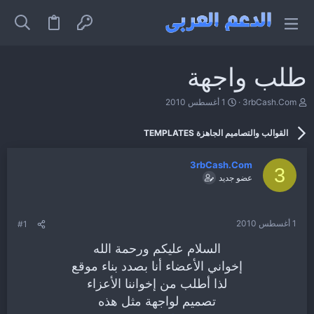
طلب واجهة
ب
ت
3rbCash.Com
1 أغسطس 2010
ا
ا
د
ر
القوالب والتصاميم الجاهزة TEMPLATES
ئ
ي
ا
خ
ل
ا
3rbCash.Com
م
ل
3
عضو جديد
و
ب
ض
د
و
ء
ع
1 أغسطس 2010
#1
السلام عليكم ورحمة الله
إخواني الأعضاء أنا بصدد بناء موقع
لذا أطلب من إخواننا الأعزاء
تصميم لواجهة مثل هذه