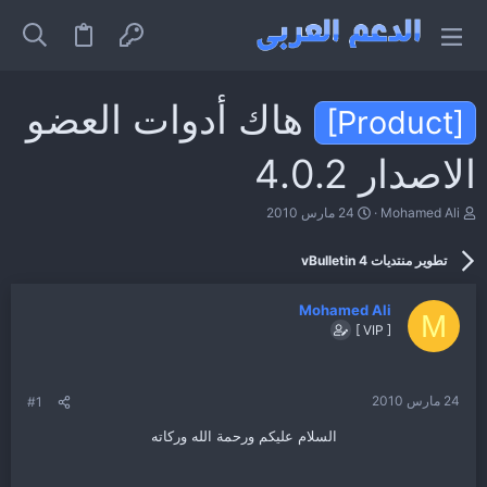
هاك أدوات العضو
[Product]
الاصدار 4.0.2
ب
ت
Mohamed Ali
24 مارس 2010
ا
ا
د
ر
تطوير منتديات vBulletin 4
ئ
ي
ا
خ
ل
ا
Mohamed Ali
م
ل
M
[ VIP ]
و
ب
ض
د
و
ء
ع
24 مارس 2010
#1
السلام عليكم ورحمة الله وركاته​