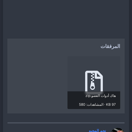
المرفقات
هاك أدوات العضو.zip
97 KB · المشاهدات: 580
نجم المحبه