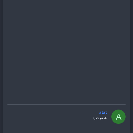
atat
A
عضو جديد