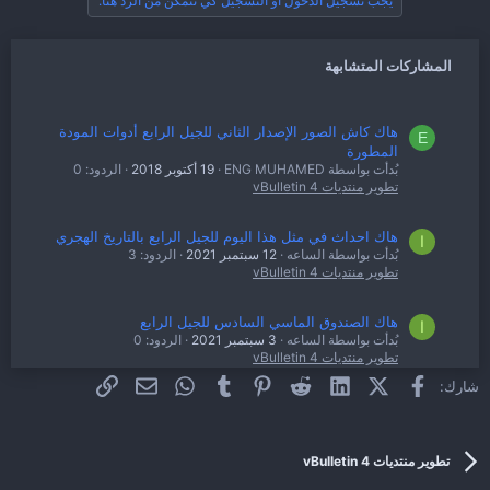
يجب تسجيل الدخول أو التسجيل كي تتمكن من الرد هنا.
المشاركات المتشابهة
هاك كاش الصور الإصدار الثاني للجيل الرابع أدوات المودة
E
المطورة
بُدأت بواسطة ENG MUHAMED
19 أكتوبر 2018
الردود: 0
تطوير منتديات vBulletin 4
هاك احداث في مثل هذا اليوم للجيل الرابع بالتاريخ الهجري
ا
بُدأت بواسطة الساعه
12 سبتمبر 2021
الردود: 3
تطوير منتديات vBulletin 4
هاك الصندوق الماسي السادس للجيل الرابع
ا
بُدأت بواسطة الساعه
3 سبتمبر 2021
الردود: 0
تطوير منتديات vBulletin 4
فيسبوك
X (Twitter)
LinkedIn
Reddit
Pinterest
Tumblr
WhatsApp
الرابط
البريد الإلكتروني
شارك:
حصريا أصدار هاك vBSecurity Pro v1.1.8
[Product]
م
PL2 على الدعم العربي التطويري
بُدأت بواسطة مجتمع كراك
23 يناير 2016
الردود: 0
تطوير منتديات vBulletin 4
تطوير منتديات vBulletin 4