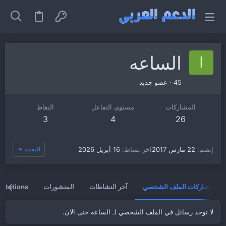
الساعه
ا
45
·
عضو جديد
المشاركات
مستوى التفاعل
النقاط
3
4
26
إنضم
22 مارس 2017
آخر نشاط
16 أبريل 2026
البحث
مشاركات الملف الشخصي
آخر النشاطات
المنشورات
vitations
لا توجد رسائل في الملف الشخصي لـ الساعه حتى الآن.