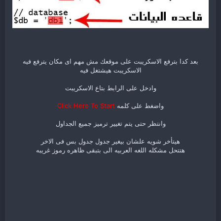
بعد كدا بترفع الاسكريبت على موقعك مش مهم اى مكان يترفع فيه
الاسكريبت هيشتغل فيه​
وادخل على الرابط بتاع الاسكريبت​
واضغط على كلمه
Click Here To Start
وانتظر حتى يتم تغيير ترميز جميع الجداول​
هيتأخر شويه علشان بيغير جدول جدول بس فى الاخر
هتتحل مشكله اللغه العربيه الى بتبقى ظاهره رموز غريبه