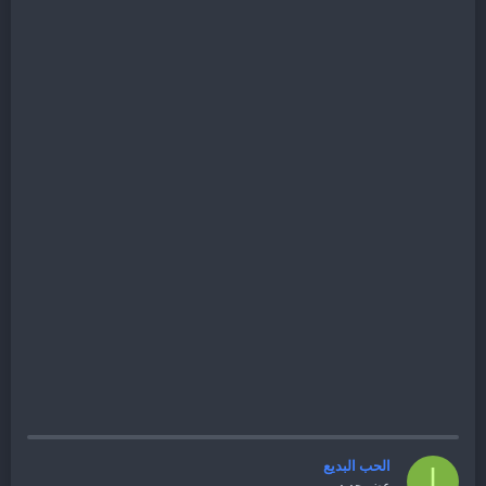
الحب البديع
ا
عضو جديد