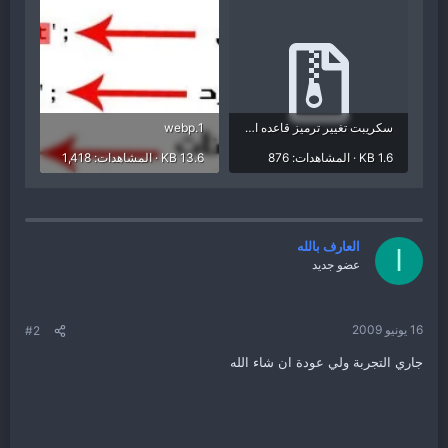
سكريبت تغيير ترميز قاعده البيانات.zip
1.webp
1.6 KB · المشاهدات: 876
13.6 KB · المشاهدات: 1,418
العارف بالله
ا
عضو جديد
16 يونيو 2009
#2
جاري التجربة ولي عودة ان شاء الله