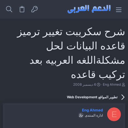
شرح سكريبت تغيير ترميز
قاعده البيانات لحل
مشكلةاللغه العربيه بعد
تركيب قاعده
ب
ت
Eng Ahmed
6 ديسمبر 2008
ا
ا
د
ر
تطوير المواقع Web Development
ئ
ي
ا
خ
ل
ا
Eng Ahmed
م
ل
E
ادارة المنتدى
و
ب
ض
د
و
ء