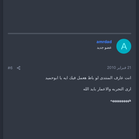
amrdad
A
عضو جديد
21 فبراير 2010
#6
انت عارف المنتدى لو باظ هعمل فيك ايه يا ابوحميد
ارى التجربه والاعمار بايد الله
ههههههههههه