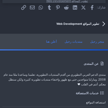
تطوير المواقع Web Development
فيسبوك
X (Twitter)
LinkedIn
Reddit
Pinterest
Tumblr
WhatsApp
الرابط
البريد الإلكتروني
شارك:
شرح سكريبت مركز رفع الملفات على سيرفرات متعددة
م
MultiMirror
بُدأت بواسطة متريكس78
14 مارس 2011
الردود: 0
تطوير المواقع Web Development
تطوير المواقع Web Development
متجر رحيل
منتديات رحيل
أعلن هنا
عن المنتدى
منتدى الدعم العربي التطويري من أقدم المنتديات التطويرية، تعلمنا وساعدنا معًا منذ عام
2008. ومازلنا متواجدين حتى مع ظهور واختفاء منتديات تطويرىة كثيرة ولكن سنظل
معكم. أنتم في القلب ❤️
خدمات الاستضافة
استضافة المواقع