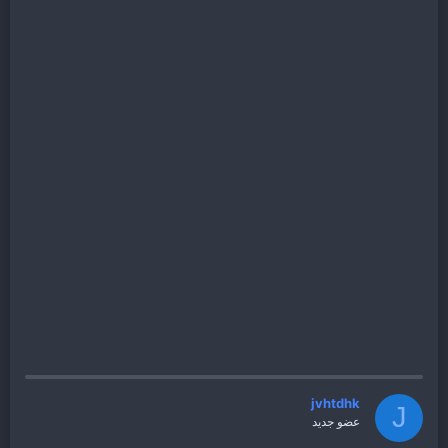
jvhtdhk
J
عضو جديد