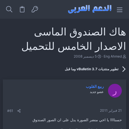
هاك الصندوق الماسى
الاصدار الخامس للتحميل
ب
ت
Eng Ahmed
5 ديسمبر 2008
ا
ا
د
ر
تطوير منتديات vBulletin 3.7 وما قبل
ئ
ي
ا
خ
ل
ا
م
ل
ربيع القلوب
ر
و
ب
عضو جديد
ض
د
و
ء
ع
21 فبراير 2011
#61
حسناااا يا اخي منضر الصورة يدل على ان الصور الصندوق