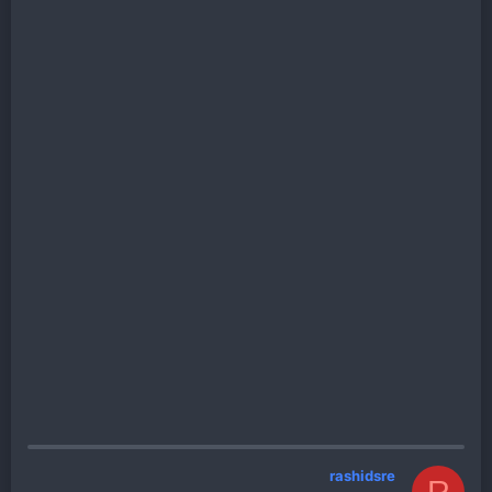
rashidsre
R