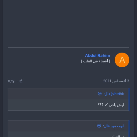
Abdul Rahim
A
[ أعضاء فى القلب ]
3 أغسطس 2011
#79
jvhtdhk قال:
ليش ياجي كذا؟؟؟
ابومحمود قال:
تم التركيب