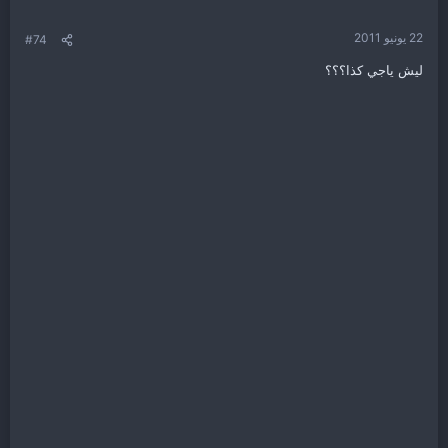
22 يونيو 2011
#74
ليش ياجي كذا؟؟؟