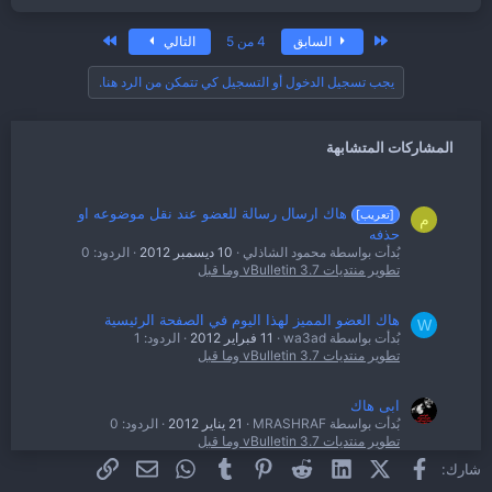
الأول
الاخير
السابق
4 من 5
التالي
يجب تسجيل الدخول أو التسجيل كي تتمكن من الرد هنا.
المشاركات المتشابهة
هاك ارسال رسالة للعضو عند نقل موضوعه او
[تعريب]
م
حذفه
بُدأت بواسطة محمود الشاذلي
10 ديسمبر 2012
الردود: 0
تطوير منتديات vBulletin 3.7 وما قبل
هاك العضو المميز لهذا اليوم في الصفحة الرئيسية
W
بُدأت بواسطة wa3ad
11 فبراير 2012
الردود: 1
تطوير منتديات vBulletin 3.7 وما قبل
ابى هاك
بُدأت بواسطة MRASHRAF
21 يناير 2012
الردود: 0
تطوير منتديات vBulletin 3.7 وما قبل
فيسبوك
X (Twitter)
LinkedIn
Reddit
Pinterest
Tumblr
WhatsApp
الرابط
البريد الإلكتروني
شارك:
هاك ابتسامات الياهو
[Product]