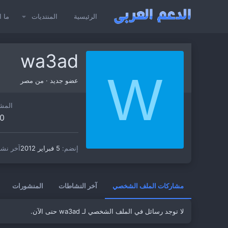
الرئيسية
المنتديات
ما ا
wa3ad
W
عضو جديد
·
من
مصر
المش
0
إنضم
5 فبراير 2012
آخر نش
مشاركات الملف الشخصي
آخر النشاطات
المنشورات
لا توجد رسائل في الملف الشخصي لـ wa3ad حتى الآن.