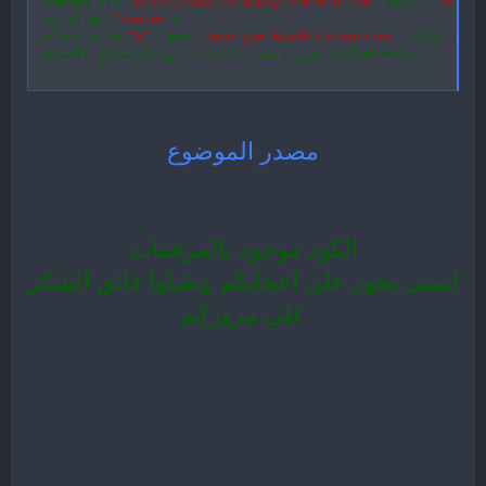
<
embed src
=
"http://www.islamway.com/eid.rpm"
 width
=
"35"
 he
<
p align
=
"center"
>
<
font size
=
"5"
 face
=
"DecoType Naskh Extensions"
 color
=
"#00
>
p
/
<
>
font
/
<
بخير وتقبل الله منا ومنكم صالح الأعمال 
مصدر الموضوع
الكود موجود بالمرفقات
اتمنى يحوز على اعجابكم وتقبلوا فائق الشكر
على مروركم