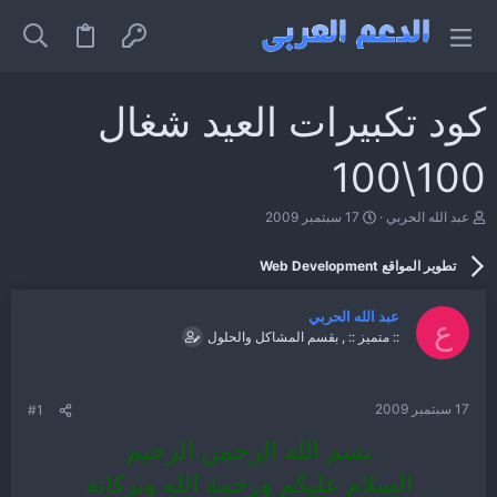
كود تكبيرات العيد شغال
100\100
ب
ت
عبد الله الحربي
17 سبتمبر 2009
ا
ا
د
ر
تطوير المواقع Web Development
ئ
ي
ا
خ
ل
ا
عبد الله الحربي
م
ل
ع
:: متميز :: , بقسم المشاكل والحلول
و
ب
ض
د
و
ء
ع
17 سبتمبر 2009
#1
بسم الله الرحمن الرحيم
السلام عليكم ورحمة الله وبركاته