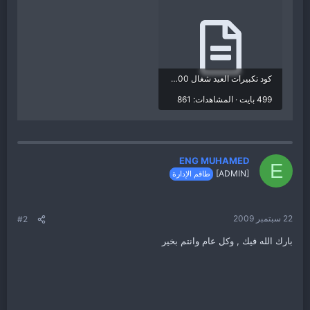
كود تكبيرات العيد شغال 100على 100.txt
499 بايت · المشاهدات: 861
ENG MUHAMED
E
[ADMIN]
طاقم الإدارة
22 سبتمبر 2009
#2
بارك الله فيك , وكل عام وانتم بخير