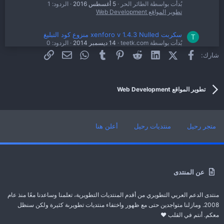
بُدأت بواسطة الطائر الحر
5 أغسطس 2016
الردود: 1
تطوير المواقع Web Development
سكربت xenforo v 1.4.3 Nulled منزوع كود التبليغ
T
بُدأت بواسطة teetk.com
14 ديسمبر 2014
الردود: 0
تطوير المواقع Web Development
فيسبوك
X (Twitter)
LinkedIn
Reddit
Pinterest
Tumblr
WhatsApp
الرابط
البريد الإلكتروني
شارك:
اضافة كود التبادل الاعلاني النصي بشكل جديد واحترافي
H
لمدونة بلوجر
تطوير المواقع Web Development
بُدأت بواسطة hanafihanga
15 يوليو 2014
الردود: 0
تطوير المواقع Web Development
متجر رحيل
منتديات رحيل
أعلن هنا
عن المنتدى
منتدى الدعم العربي التطويري من أقدم المنتديات التطويرية، تعلمنا وساعدنا معًا منذ عام
2008. ومازلنا متواجدين حتى مع ظهور واختفاء منتديات تطويرىة كثيرة ولكن سنظل
معكم. أنتم في القلب ❤️