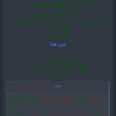
أسعد الله أوقاتكم بالخيرات
كل عام وانتم بخير
اليوم جايب لكم كود تكبيرات العيد شغال
والحمد لله
وللمعاينة
من هنا
طريقة التركيب
يوضع الكود في اخر الهيدر
الكود هو
PHP:
<
head
>
<
meta http
-
equiv
=
"Content-Language"
 content
=
"ar-sa"
>
<
/
head
>
<
center
>