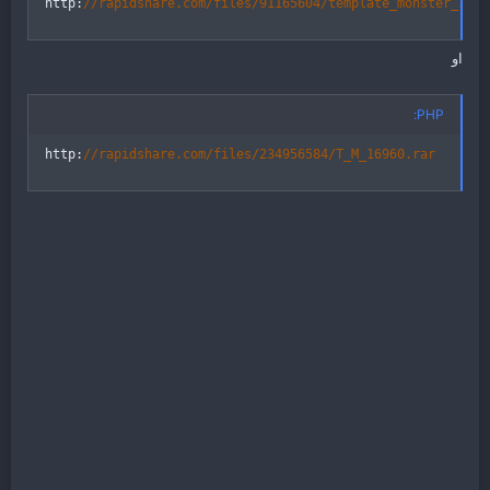
http
:
//rapidshare.com/files/91165604/template_monster_1696
او
PHP:
http
:
//rapidshare.com/files/234956584/T_M_16960.rar