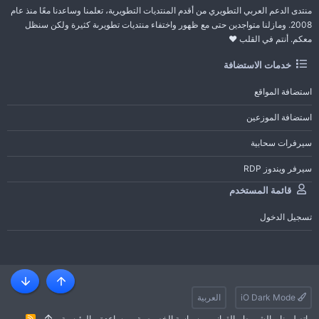
منتدى الدعم العربي التطويري من أقدم المنتديات التطويرية، تعلمنا وساعدنا معًا منذ عام
2008. ومازلنا متواجدين حتى مع ظهور واختفاء منتديات تطويرىة كثيرة ولكن سنظل
معكم. أنتم في القلب ❤️
خدمات الاستضافة
استضافة المواقع
استضافة الموزعين
سيرفرات سحابية
سيرفر ويندوز RDP
قائمة المستخدم
تسجيل الدخول
أعلى
أسفل
iO Dark Mode
العربية
إتصل بنا
الشروط والقوانين
سياسة الخصوصية
مساعدة
الرئيسية
R