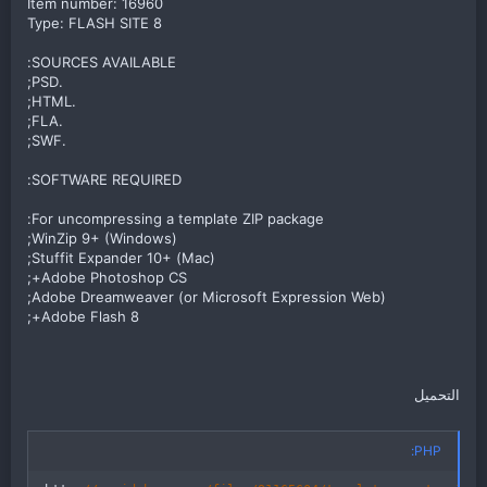
Item number: 16960
Type: FLASH SITE 8
SOURCES AVAILABLE:
.PSD;
.HTML;
.FLA;
.SWF;
SOFTWARE REQUIRED:
For uncompressing a template ZIP package:
WinZip 9+ (Windows);
Stuffit Expander 10+ (Mac);
Adobe Photoshop CS+;
Adobe Dreamweaver (or Microsoft Expression Web);
Adobe Flash 8+;
التحميل
PHP: