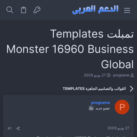
تمبلت Templates
Monster 16960 Business
Global
ب
ت
programe
27 يونيو 2009
ا
ا
د
ر
القوالب والتصاميم الجاهزة TEMPLATES
ئ
ي
ا
خ
ل
ا
programe
م
ل
P
عضو جديد
و
ب
ض
د
و
ء
ع
27 يونيو 2009
#1