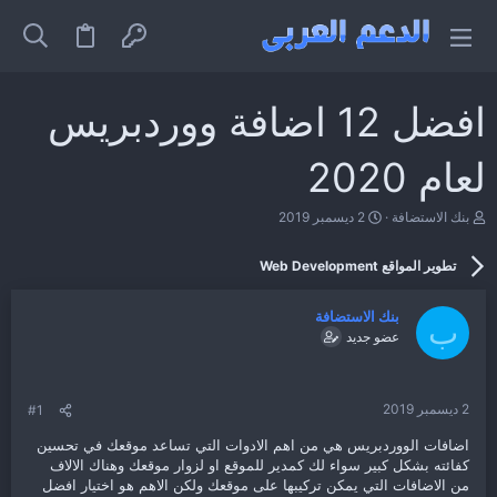
افضل 12 اضافة ووردبريس
لعام 2020
ب
ت
بنك الاستضافة
2 ديسمبر 2019
ا
ا
د
ر
تطوير المواقع Web Development
ئ
ي
ا
خ
ل
ا
بنك الاستضافة
م
ل
ب
عضو جديد
و
ب
ض
د
و
ء
ع
2 ديسمبر 2019
#1
اضافات الووردبريس هي من اهم الادوات التي تساعد موقعك في تحسين
كفائته بشكل كبير سواء لك كمدير للموقع او لزوار موقعك وهناك الالاف
من الاضافات التي يمكن تركيبها على موقعك ولكن الاهم هو اختيار افضل