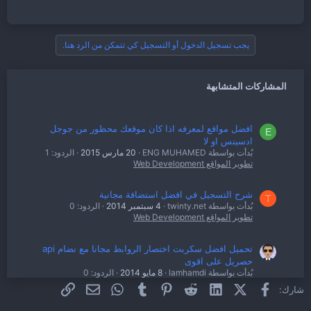
يجب تسجيل الدخول أو التسجيل كي تتمكن من الرد هنا.
المشاركات المتشابهة
افضل مواقع لمعرفه اذا كان موقعك محظور من جوجل
E
ادسينس او لا
بُدأت بواسطة ENG MUHAMED
20 مارس 2015
الردود: 1
تطوير المواقع Web Development
شرح التسجيل في افضل استضافة مجانية
T
بُدأت بواسطة twinty.net
4 سبتمبر 2014
الردود: 0
تطوير المواقع Web Development
تحميل افضل سكربت اختصار الروابط مجانا مع نضام api
حصريل على اقوى
بُدأت بواسطة lamhamdi
8 مايو 2014
الردود: 0
تطوير المواقع Web Development
فيسبوك
X (Twitter)
LinkedIn
Reddit
Pinterest
Tumblr
WhatsApp
الرابط
البريد الإلكتروني
شارك: