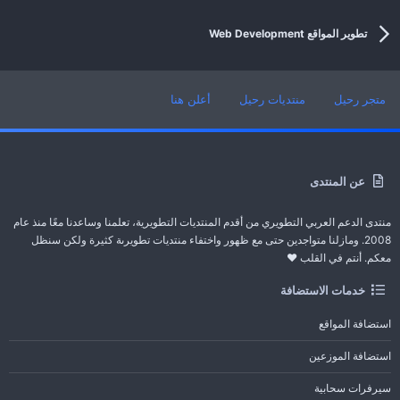
افضل مشغل صوتيات فلاشي
E
بُدأت بواسطة ENG MUHAMED
30 يناير 2014
الردود: 0
تطوير المواقع Web Development
تطوير المواقع Web Development
متجر رحيل
منتديات رحيل
أعلن هنا
عن المنتدى
منتدى الدعم العربي التطويري من أقدم المنتديات التطويرية، تعلمنا وساعدنا معًا منذ عام
2008. ومازلنا متواجدين حتى مع ظهور واختفاء منتديات تطويرىة كثيرة ولكن سنظل
معكم. أنتم في القلب ❤️
خدمات الاستضافة
استضافة المواقع
استضافة الموزعين
سيرفرات سحابية