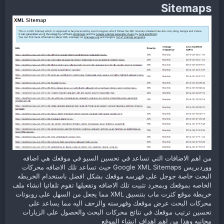
Sitemaps
من اهم الاضافات التي تساعد في تحسين السيو في موقعك هي اضافه
ووردبريس Google XML Sitemaps حيث تساعد تلك الاضافه محركات
البحث خاصة جوجل على فهرسه موقعك بشكل افضل باستخدام الخريطه
الخاصه بموقعك وبمجرد تثبيت تلك الاضافه وتفعيلها تقوم تلقائيا انشاء ملف
خريطة موقع كثرت ماب بتنسيق XML مما يجعل من السهل على روبوتات
محركات البحث عرض موقعك وفهرسته والزحف اليه مما يساعد على
تحسين ترتيب موقعك في نتائج محركات البحث والحصول على الزيارات
مجانيه وهذا من اهم اهداف انشاء الموقع