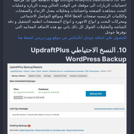
احصائيات الزيارات الى موقعك في الوقت الحالي ومده الزياره وعمليات
البحث مشاهده الصفحه واحصائيات وتحليلاته معدل الارتداد والصفحات
والكلمات الرئيسيه صفحات الخطا 404 ومواقع التواصل الاجتماعى
ومحركات البحث و انواع الاجهزه و انواع المتصفحات انظمه التشغيل و دقه
الشاشه والتحليلات الجوال كل ذلك ياتي مع هذه الاضافه المجانيه التي
توفرها جوجل
للحصول علي اضافة جوجل اناليتكس من موقع ووردبريس اضغط هنا
10. النسخ الاحتياطي UpdraftPlus
WordPress Backup