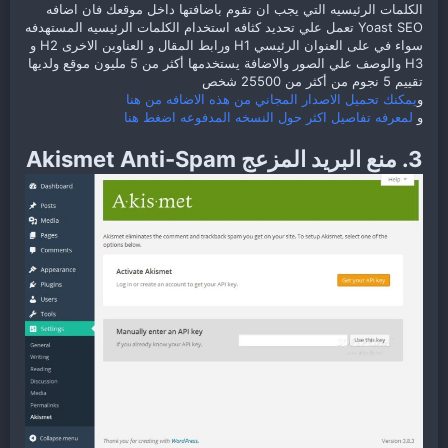
الكلمات الرئيسيه التي يجب ان تقوم باضافتها داخل موقعك فان اضافه
Yoast SEO تعمل علي تحديد كثافه استخدام الكلمات الرئيسيه المستهدفه
سواء في على العنوان الرئيسي H1 ورابط المقال و العناوين الاخرى H2 و
H3 والوصف علي الصور والاضافة يستخدمها أكثر من 5 مليون موقع ولديها
تقييم 5 نجوم من أكثر من 25500 شخص
و
يمكنك تحميل الاصدار المجاني من هذه الاضافه من هنا
و
لمعرفه تفاصيل اكثر حول النسخه المدفوعه اضغط هنا
3. منع البريد المزعج Akismet Anti-Spam