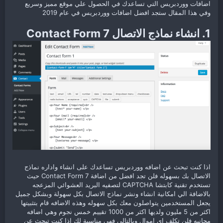
اضافات ووردبريس التي تساعدك في الحصول علي موقع مميز وسريع
وفي هذا المقال ستجد افضل اضافات ووردبريس في عام 2019
1. انشاء نماذج الاتصال Contact Form 7
اذا كنت تبحث عن اضافه ووردبريس تساعدك على انشاء واداره نماذج
الاتصال بك بسهوله فلن تجد افضل من اضافة Contact Form 7 حيث
تستخدم تقنية كابتشا CAPTCHA لتصفيه البريد العشوائي المزعجه
بالاضافة الي امكانية انشاء ونشر نماذج الاتصال بكل سهولة وبشكل جميل
يجعل المستخدمين يتواصلون معك بكل سهوله وهذه الاضافه قام بتثبيتها
اكثر من 5 مليون ولديها اكثر من 1000 تقييم خمس نجوم وهي اضافه
مجانيه فلن تكلف اي اموال وبالتالي فهي مناسبة لك اذا كنت تبحث عن