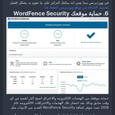
في ووردبريس مما يعني انه يمكنك التركيز على ما تقوم به بشكل افضل
لتحميل الاضافة من موقع ووردبريس اضغط هنا
6. حماية موقعك WordFence Security
حمايه موقعك من الهجمات الالكترونيه والاختراق اصبح اكثر اهميه من اي
وقت سابق وذلك بعد انتشار تلك الهجمات والاختراقات الالكترونيه عام
2018 حيث تتوفر اضافه WordFence Security العديد من الادوات مثل