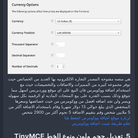
هي منصه مفتوحه المصدر التجاره الالكترونيه بها العديد من الخصائص حيث
توفر مجموعه كبيره من المميزات والاضافات والتخصيصات حيث مع
استخدام اضافة ووكومرس فان البيع على اي موقع ووردبريس اسهل مما
تتوقع وذلك بسبب القدره على بيع المنتجات الماديه او الرقميه بكل سهوله
ويسر ولن تجد اضافه افضل من ووكومرس من حيث خصائصها وسعرها
المنخفض الذي يبلغ حوالي 13 دولار شهريا وقام باستخدام الاضافة أكثر من
5 ملايين شخص وقم بتقييم الاضافة 5 نجوم أكثر من 2900 شخص
لزيارة موقع اضافة ووكومرس اضغط هنا
تعلم طريقة تثبيت اضافة ووكومرس
5. تعديل حجم ولون ونوع الخط TinyMCE