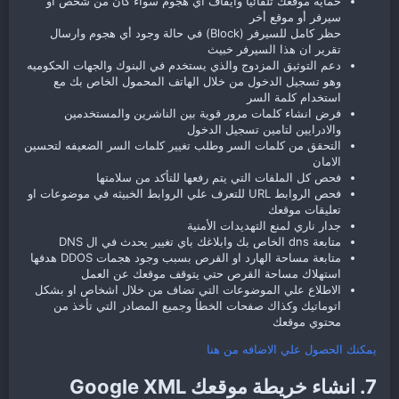
حماية موقعك تلقائيا وايقاف اي هجوم سواء كان من شخص أو
سيرفر أو موقع أخر
حظر كامل للسيرفر (Block) في حالة وجود أي هجوم وارسال
تقرير ان هذا السيرفر خبيث
دعم التوثيق المزدوج والذي يستخدم في البنوك والجهات الحكوميه
وهو تسجيل الدخول من خلال الهاتف المحمول الخاص بك مع
استخدام كلمة السر
فرض انشاء كلمات مرور قوية بين الناشرين والمستخدمين
والادرايين لتامين تسجيل الدخول
التحقق من كلمات السر وطلب تغيير كلمات السر الضعيفه لتحسين
الامان
فحص كل الملفات التي يتم رفعها للتأكد من سلامتها
فحص الروابط URL للتعرف علي الروابط الخبيثه في موضوعات او
تعليقات موقعك
جدار ناري لمنع التهديدات الأمنية
متابعة dns الخاص بك وابلاغك باي تغيير يحدث في ال DNS
متابعة مساحة الهارد او القرص بسبب وجود هجمات DDOS هدفها
استهلاك مساحة القرص حتي يتوقف موقعك عن العمل
الاطلاع علي الموضوعات التي تضاف من خلال اشخاص او بشكل
اتوماتيك وكذاك صفحات الخطأ وجميع المصادر التي تأخذ من
محتوي موقعك
يمكنك الحصول علي الاضافه من هنا
7. انشاء خريطة موقعك Google XML