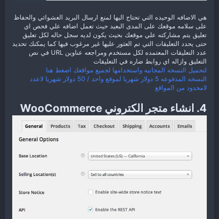
هي الاضافه الوحيده التي تحتاج اليها لمنع ارسال البريد العشوائي والحفاظ
على سلامه موقعك على المدى البعيد حيث تعمل اضافه علي فحص اي
تعليق يتم مشاركته علي موقعك بحيث يكون لديه سجل حاله لكل تعليق
حتى يحدد التعليقات التي تم العثور عليها غير مرغوب فيها كما يمكنك تحديد
عدد التعليقات المعتمده لكل مستخدم ومراجعه عناوين URL في نص
التعليق وازاله اي روابط ضاره في التعليقات
لتحميل النسخه المجانيه واستخدامها لجميع مواقعك اضغط هنا
النسخه المدفوعه 5 دولار شهريا لموقع واحد / 50 دولار شهريا لاعدد
لامحدود من المواقع
4. انشاء متجر الكتروني WooCommerce