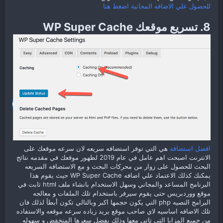
للحصول علي الاضافه المجانية اضغط هنا
8. تسريع موقعك WP Super Cache
افضل استضافه
هي التي توفر استضافه سريعه لان سرعه موقعك على
الانترنت اصبحت اهم عامل في عام 2019 لظهور موقعك في مقدمه نتائج
البحث للحصول على زوار من محركات البحث و مع الاستضافه السريعه
يمكنك كذلك الاعتماد علي اضافه WP Super Cache حيث يقوم هذا
البرنامج المساعد والمجاني وسهل الاستخدام بانشاء ملف html ثابت في
موقع ووردبريس حتى يقوم سيرفر باستخدام تلك الملفات و معالجه
البرامج النصيه php التي يكون حجمها اكبر وبالتالي تكون أبطأ لذلك فان
تلك الاضافه اساسيه لاي صاحب موقع يريد زياده سرعه موقعه والاستفاده
من جميع المزايا التي تاتي معها وذلك بفضل سعرها المنخفض و سهوله