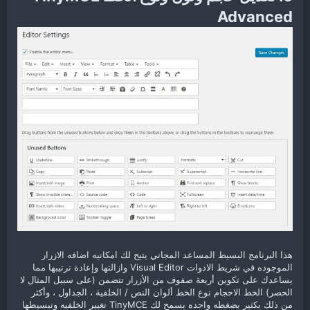
Advanced
هذا البرنامج البسيط المساعد المجاني يتيح لك امكانيه اضافه الازرار
الموجوده في شريط الادوات Visual Editor وازالتها وإعادة ترتيبها مما
يساعدك على تكوين أربعة صفوف من الأزرار تتضمن (على سبيل المثال لا
الحصر) الخط الاحجام نوع الخط ألوان النص / الخلفية ، الجداول ، وأكثر
من ذلك بكثير بضغطه واحده يسمح لك TinyMCE تغيير الخلفيه وتبسيطها