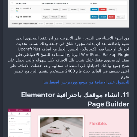
من اسوء الاشياء في التدوين على الانترنت هو ان تفقد المحتوى الذي
تقوم باضافته بعد ان بذلت مجهود شاق في جمعه وذلك بسبب تحديث
اخواتك او خطا فيه الكود ولكن لحسن الحظ مع اضافه UpdraftPlus
WordPress Backup Plugin البرنامج المساعد للنسخ الاحتياطي فلن
تفقد اي محتوى فقط عليك تثبيت تلك الاضافه بكل سهوله والتي تعمل على
نسخ جميع بياناتك احتياطيا في استضافه سحابيه ولقد حصلت الاضافه على
اعلى تصنيف في العالم حيث قام 2400 مستخدم بتقييم البرنامج خمس
نجوم
للحصول علي الاضافة من موقع ووردبريس اضغط هنا
11. انشاء موقعك باحترافية Elementor
Page Builder