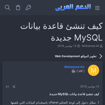
كيف تنشئ قاعدة بيانات
MySQL جديدة
ب
ت
Mohamed Ali
13 نوفمبر 2018
ا
ا
د
ر
تطوير المواقع Web Development
ئ
ي
ا
خ
ل
ا
Mohamed Ali
م
ل
M
[ VIP ]
و
ب
ض
د
و
ء
ع
13 نوفمبر 2018
#1
كيف تنشئ قاعدة بيانات MySQL جديدة
1. سجّل دخول إلى لوحة التحكم cPanel باستخدام البيانات التي تلقيتها