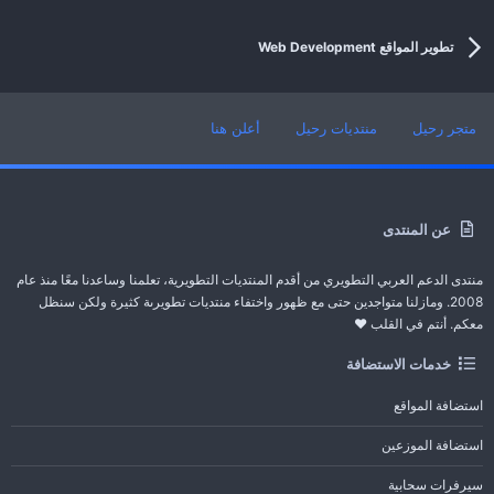
تطوير المواقع Web Development
تطوير المواقع Web Development
متجر رحيل
منتديات رحيل
أعلن هنا
عن المنتدى
منتدى الدعم العربي التطويري من أقدم المنتديات التطويرية، تعلمنا وساعدنا معًا منذ عام
2008. ومازلنا متواجدين حتى مع ظهور واختفاء منتديات تطويرىة كثيرة ولكن سنظل
معكم. أنتم في القلب ❤️
خدمات الاستضافة
استضافة المواقع
استضافة الموزعين
سيرفرات سحابية