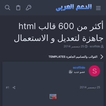
أكثر من 600 قالب html
جاهزة لتعديل و الاستعمال
ب
ت
scofildo
25 ديسمبر 2014
ا
ا
د
ر
القوالب والتصاميم الجاهزة TEMPLATES
ئ
ي
ا
خ
ل
ا
scofildo
م
ل
S
عضو جديد
و
ب
ض
د
و
ء
ع
25 ديسمبر 2014
#1