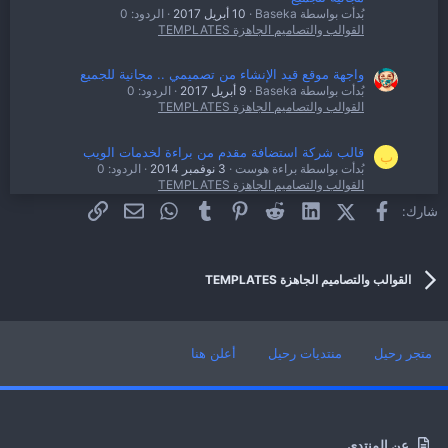
بُدأت بواسطة Baseka
10 أبريل 2017
الردود: 0
القوالب والتصاميم الجاهزة TEMPLATES
واجهة موقع قيد الإنشاء من تصميمي .. مجانية للجميع
بُدأت بواسطة Baseka
9 أبريل 2017
الردود: 0
القوالب والتصاميم الجاهزة TEMPLATES
قالب شركة استضافة مقدم من براءة لخدمات الويب
ب
بُدأت بواسطة براءة هوست
3 نوفمبر 2014
الردود: 0
القوالب والتصاميم الجاهزة TEMPLATES
فيسبوك
X (Twitter)
LinkedIn
Reddit
Pinterest
Tumblr
WhatsApp
الرابط
البريد الإلكتروني
شارك:
استايل سكربت ألعاب onArcade + قاعدة ألعاب من
M
شركة محجوز ، بسيط . جميل . سهل الإستخدام
بُدأت بواسطة mhgoz.com
21 سبتمبر 2014
الردود: 0
القوالب والتصاميم الجاهزة TEMPLATES
القوالب والتصاميم الجاهزة TEMPLATES
متجر رحيل
منتديات رحيل
أعلن هنا
عن المنتدى