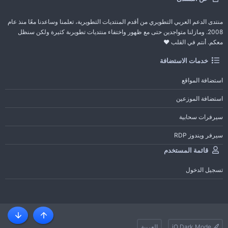
منتدى الدعم العربي التطويري من أقدم المنتديات التطويرية، تعلمنا وساعدنا معًا منذ عام
2008. ومازلنا متواجدين حتى مع ظهور واختفاء منتديات تطويرىة كثيرة ولكن سنظل
معكم. أنتم في القلب ❤️
خدمات الاستضافة
استضافة المواقع
استضافة الموزعين
سيرفرات سحابية
سيرفر ويندوز RDP
قائمة المستخدم
تسجيل الدخول
أعلى
أسفل
iO Dark Mode
العربية