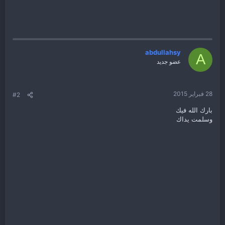
abdullahsy
A
عضو جديد
28 فبراير 2015
#2
بارك الله فيك
وسلمت يداك