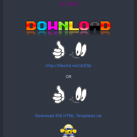
19.3MB
http://fileshd.net/d/E9p
OR
Download 616 HTML Templates rar