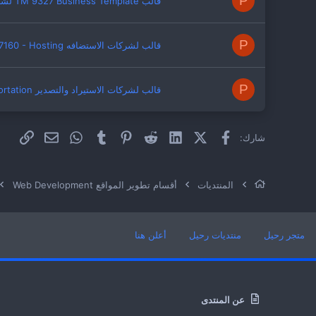
P
قالب TM 9327 Business Template لشركات البزنس
P
قالب لشركات الاستضافه TM_17160 - Hosting
P
قالب لشركات الاستيراد والتصدير TM - 13145 - Trasportation
فيسبوك
X (Twitter)
LinkedIn
Reddit
Pinterest
Tumblr
WhatsApp
الراب
البريد الإلكت
شارك:
المنتديات
أقسام تطوير المواقع Web Development
متجر رحيل
منتديات رحيل
أعلن هنا
عن المنتدى