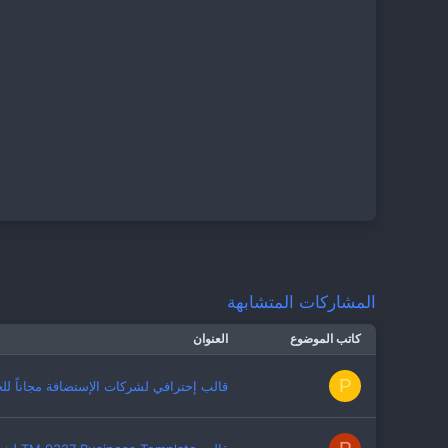
0
0
46
maroc
www.hak.ma
المشاركات المتشابهة
كاتب الموضوع
العنوان
P
قالب إحترافي لشركات الإستضافة مجاناً للج