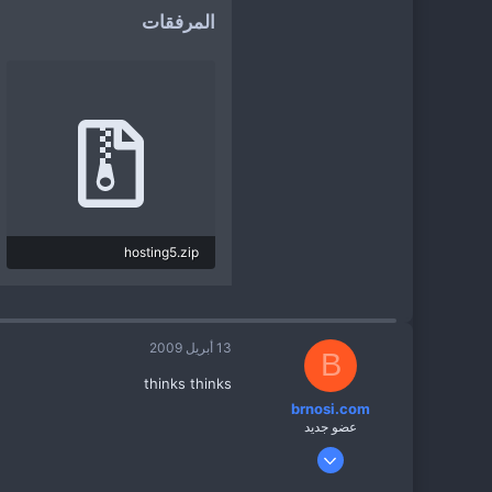
المرفقات
hosting5.zip
17.6 KB · المشاهدات: 371
13 أبريل 2009
B
thinks thinks
brnosi.com
عضو جديد
2 مارس 2009
649