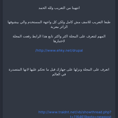
انتهينا من التعريب ولله الحمد
طبعا التعريب للاسف مش كامل ولكن كل واجهة المستخدم والي بيشوفها
الزائر معربة
المهم لتتعرف على المجلة اكثر واكثر تابع هذا الرابط رفعت المجلة
لاختبارها
http://www.ehky.net/drupal/
اتعرف على المجلة ونزلها على جهازك قبل ما تحكم عليها لانها المتصدرة
في العالم
http://www.traidnt.net/vb/showthread.php?
t=1164619goto=newpost