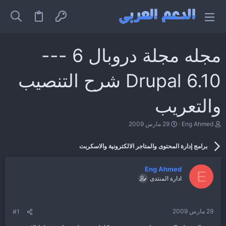
مجله مجلة دروبال 6 ---
Drupal 6.10 شرح التنصيب
والتعريب
ب
ت
Eng Ahmed
29 مارس 2009
ا
ا
د
ر
برامج إدارة المحتوى والمتاجر الالكترونية والاسكربت
ئ
ي
ا
خ
ل
ا
Eng Ahmed
م
ل
E
ادارة المنتدى
و
ب
ض
د
و
ء
ع
29 مارس 2009
#1