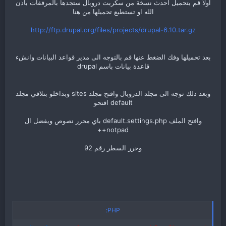
اولا قم بتحميل احدث نسخة من سكربت دروبال ستجدها بالمرفقات باذن
الله او تستطيع تحميلها من هنا
http://ftp.drupal.org/files/projects/drupal-6.10.tar.gz
بعد تحميلها وفك الضغط عنها قم بالتوجه الى مدير قواعد البيانات وانشء
قاعدة بيانات باسم drupal
وبعد ذلك توجه الى مجلد الدروبال وافتح مجلد sites وبداخلو بتلاقي مجلد
default افتحو
وافتح الملف default.settings.php باي محرر نصوص ويفضل ال
notpad++
وحرر السطر رقم 92
PHP: