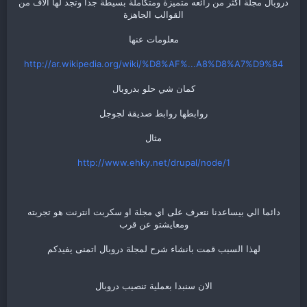
دروبال مجلة اكثر من رائعه متميزة ومتكاملة بسيطة جدا وتجد لها الاف من
القوالب الجاهزة
معلومات عنها
http://ar.wikipedia.org/wiki/%D8%AF%...A8%D8%A7%D9%84
كمان شي حلو بدروبال
روابطها روابط صديقة لجوجل
مثال
http://www.ehky.net/drupal/node/1
دائما الي بيساعدنا نتعرف على اي مجلة او سكربت انترنت هو تجربته
ومعايشتو عن قرب
لهذا السبب قمت بانشاء شرح لمجلة دروبال اتمنى يفيدكم
الان سنبدا بعملية تنصيب دروبال