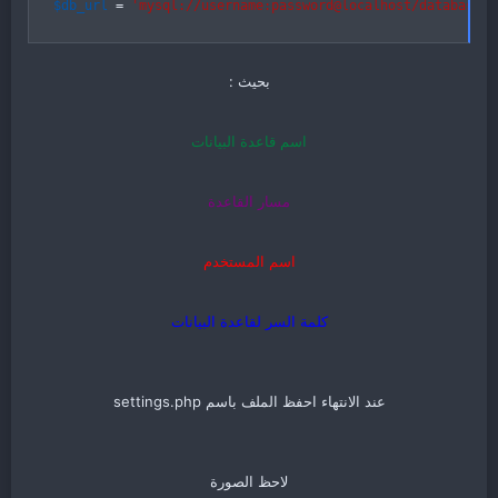
$db_url
=
'mysql://username:password@localhost/databasena
بحيث :
اسم قاعدة البيانات
مسار القاعدة
اسم المستخدم
كلمة السر لقاعدة البيانات
عند الانتهاء احفظ الملف باسم settings.php
لاحظ الصورة