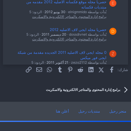
حصريا مجله موقع فكسانه الاصليه 2012 مقدمه من
E
منتديات فكسانه
بُدأت بواسطة elnigmmido
30 يونيو 2012
الردود: 5
برامج إدارة المحتوى والمتاجر الالكترونية والاسكربت
حصريا مجله ايجى لاف الاصليه 2012
D
بُدأت بواسطة dossdivnet
20 ديسمبر 2011
الردود: 5
برامج إدارة المحتوى والمتاجر الالكترونية والاسكربت
0 مجله ايجى لاف الاصليه 2011 الجديده مقدمة من شبكة
Z
ايجى فور ميكس
بُدأت بواسطة zezo2112
21 أكتوبر 2011
الردود: 5
برامج إدارة المحتوى والمتاجر الالكترونية والاسكربت
فيسبوك
X (Twitter)
LinkedIn
Reddit
Pinterest
Tumblr
WhatsApp
الرابط
البريد الإلكتروني
شارك:
اصلى وحصرى اخر حاجه مجله مزيكا كول 2011 مقدمه من
M
افلام فوكس
برامج إدارة المحتوى والمتاجر الالكترونية والاسكربت
بُدأت بواسطة mrmilano
30 سبتمبر 2011
الردود: 2
برامج إدارة المحتوى والمتاجر الالكترونية والاسكربت
متجر رحيل
منتديات رحيل
أعلن هنا