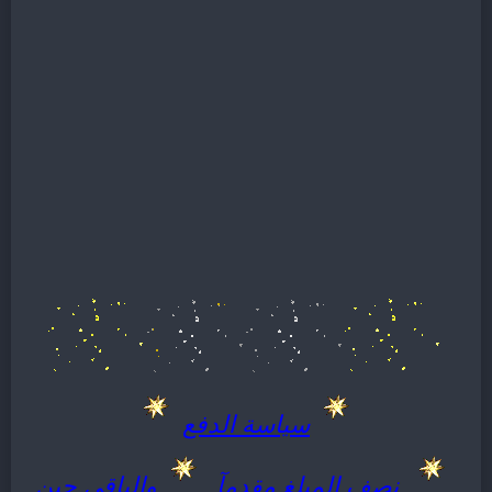
سياسة الدفع
نصف المبلغ مقدمآ
والباقى حين