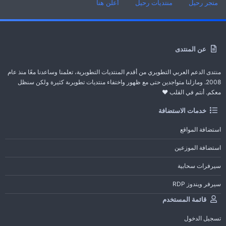
متجر رحيل
منتديات رحيل
أعلن هنا
عن المنتدى
منتدى الدعم العربي التطويري من أقدم المنتديات التطويرية، تعلمنا وساعدنا معًا منذ عام
2008. ومازلنا متواجدين حتى مع ظهور واختفاء منتديات تطويرىة كثيرة ولكن سنظل
معكم. أنتم في القلب ❤️
خدمات الاستضافة
استضافة المواقع
استضافة الموزعين
سيرفرات سحابية
سيرفر ويندوز RDP
قائمة المستخدم
تسجيل الدخول