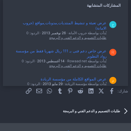
المشاركات المتشابهة
عرض تعبئة و تنشيط المنتديات,مدونات,مواقع (جروب
ج
الامانة)
بُدأت بواسطة جروب الأمانة
26 نوفمبر 2013
الردود: 0
طلبات التصميم و الدعم الفني و البرمجة
عرض خاص دعم فنى بـ 111 ريال شهريا فقط من مؤسسة
R
رواد التطوير
بُدأت بواسطة Rowaad net
14 أغسطس 2013
الردود: 0
طلبات التصميم و الدعم الفني و البرمجة
عرض المواقع الكاملة من مؤسسة الريادة
م
بُدأت بواسطة مؤسسة الريادة
29 مايو 2013
الردود: 0
طلبات التصميم و الدعم الفني و البرمجة
فيسبوك
X (Twitter)
LinkedIn
Reddit
Pinterest
Tumblr
WhatsApp
الرابط
البريد الإلكتروني
شارك:
تقدم شركة ibs عرض دعم فنى شهرى + هدايا العرض
E
المميزة
طلبات التصميم و الدعم الفني و البرمجة
بُدأت بواسطة egyptianibs.com
23 يناير 2013
الردود: 1
طلبات التصميم و الدعم الفني و البرمجة