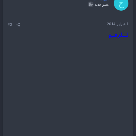
ج
عضو جديد
1 فبراير 2014
#2
لـــلرفــع