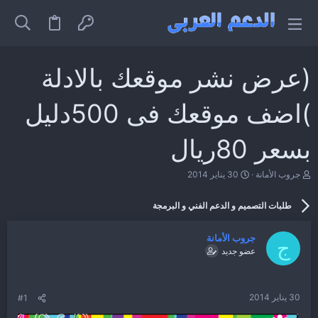
(عرض نشر موقعك بالادلة
)اضف موقعك فى 500دليل
بسعر 80ريال
ب
ت
جروب الأمانة
30 يناير 2014
ا
ا
د
ر
طلبات التصميم و الدعم الفني و البرمجة
ئ
ي
ا
خ
ل
ا
جروب الأمانة
م
ل
ج
عضو جديد
و
ب
ض
د
و
ء
ع
30 يناير 2014
#1