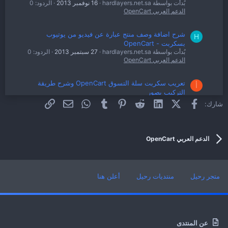
بُدأت بواسطة hardlayers.net.sa
16 نوفمبر 2013
الردود: 0
الدعم العربي OpenCart
شرح اضافة وصف منتج عبارة عن فيديو من يوتيوب
H
بسكربت - OpenCart
بُدأت بواسطة hardlayers.net.sa
27 سبتمبر 2013
الردود: 0
الدعم العربي OpenCart
تعريب سكربت سلة التسوق OpenCart وشرح طريقة
أ
التركيب بصور
بُدأت بواسطة أبو نور
16 فبراير 2010
الردود: 3
فيسبوك
X (Twitter)
LinkedIn
Reddit
Pinterest
Tumblr
WhatsApp
الرابط
البريد الإلكتروني
شارك:
الدعم العربي OpenCart
الدعم العربي OpenCart
متجر رحيل
منتديات رحيل
أعلن هنا
عن المنتدى