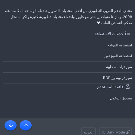
منتدى الدعم العربي التطويري من أقدم المنتديات التطويرية، تعلمنا وساعدنا معًا منذ عام
2008. ومازلنا متواجدين حتى مع ظهور واختفاء منتديات تطويرىة كثيرة ولكن سنظل
معكم. أنتم في القلب ❤️
خدمات الاستضافة
استضافة المواقع
استضافة الموزعين
سيرفرات سحابية
سيرفر ويندوز RDP
قائمة المستخدم
تسجيل الدخول
أعلى
أسفل
iO Dark Mode
العربية