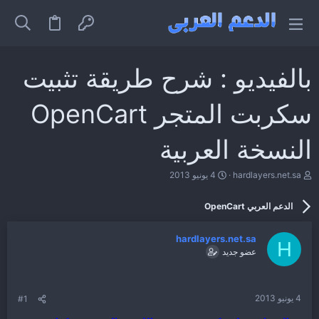
بالفيديو : شرح طريقة تثبيت
سكربت المتجر OpenCart
النسخة العربية
ب
ت
hardlayers.net.sa
4 يونيو 2013
ا
ا
د
ر
الدعم العربي OpenCart
ئ
ي
ا
خ
ل
ا
hardlayers.net.sa
م
ل
H
عضو جديد
و
ب
ض
د
و
ء
ع
4 يونيو 2013
#1