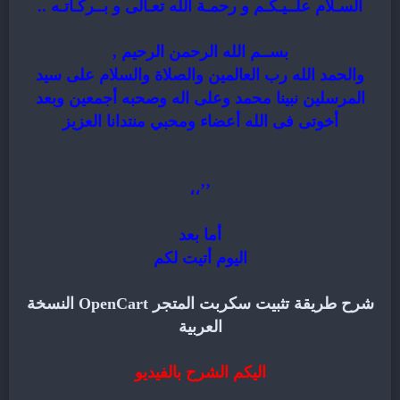
السـلام علــيـكـم و رحمـة الله تعـالى و بــركـاتـه ..
بســم الله الرحمن الرحيم ,
والحمد الله رب العالمين والصلاة والسلام على سيد
المرسلين نبينا محمد وعلى اله وصحبه أجمعين وبعد
أخوتى فى الله أعضاء ومحبي منتدانا العزيز
’’،،
أما بعد
اليوم أتيت لكم
شرح طريقة تثبيت سكربت المتجر
OpenCart
النسخة
العربية
اليكم الشرح بالفيديو