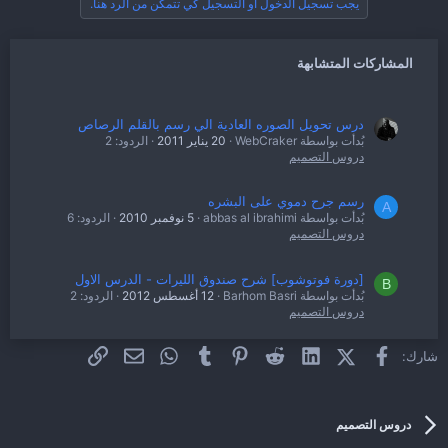
يجب تسجيل الدخول أو التسجيل كي تتمكن من الرد هنا.
المشاركات المتشابهة
درس تحويل الصوره العادية الي رسم بالقلم الرصاص
بُدأت بواسطة WebCraker
20 يناير 2011
الردود: 2
دروس التصميم
رسم جرح دموي على البشره
A
بُدأت بواسطة abbas al ibrahimi
5 نوفمبر 2010
الردود: 6
دروس التصميم
[دورة فوتوشوب] شرح صندوق الليرات - الدرس الاول
B
بُدأت بواسطة Barhom Basri
12 أغسطس 2012
الردود: 2
دروس التصميم
فيسبوك
X (Twitter)
LinkedIn
Reddit
Pinterest
Tumblr
WhatsApp
الرابط
البريد الإلكتروني
شارك:
درس حصري لعمل نص احترافي [مطور في بي]
ح
بُدأت بواسطة ح,ـرقة قـلب
21 أكتوبر 2011
الردود: 2
دروس التصميم
دروس التصميم