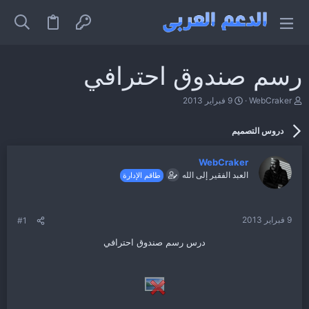
رسم صندوق احترافي
ب
ت
WebCraker
9 فبراير 2013
ا
ا
د
ر
دروس التصميم
ئ
ي
ا
خ
ل
ا
WebCraker
م
ل
العبد الفقير إلى الله
طاقم الإدارة
و
ب
ض
د
و
ء
ع
9 فبراير 2013
#1
درس رسم صندوق احترافي