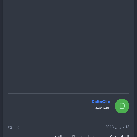
DeltaClic
D
عضو جديد
18 مارس 2013
#2
السلام عليكم، درس جميل أخي الكريم. بالتوفيق.