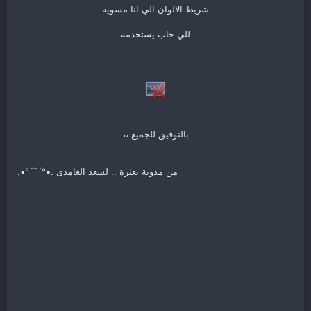
شريط الالوان الي انا مسويه
للي حاب يستخدمه
بالتوفيق للجميع ،،
من مدونة بعثرة .. لسعد الغامدى .•°´¯´°•.