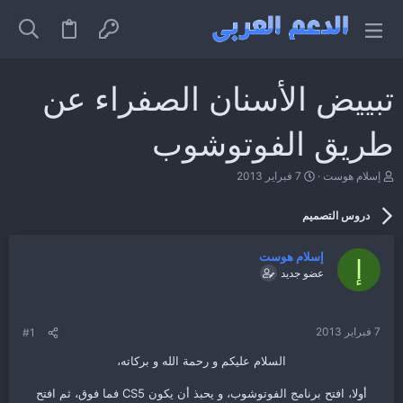
تبييض الأسنان الصفراء عن
طريق الفوتوشوب
ب
ت
إسلام هوست
7 فبراير 2013
ا
ا
د
ر
دروس التصميم
ئ
ي
ا
خ
ل
ا
إسلام هوست
م
ل
إ
عضو جديد
و
ب
ض
د
و
ء
ع
7 فبراير 2013
#1
السلام عليكم و رحمة الله و بركاته،
أولا، افتح برنامج الفوتوشوب، و يحبذ أن يكون CS5 فما فوق، ثم افتح