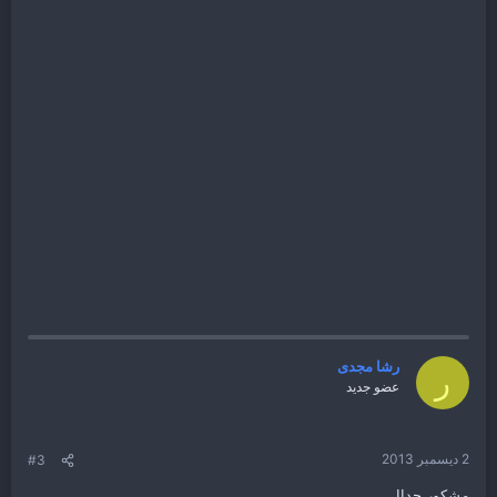
رشا مجدى
ر
عضو جديد
2 ديسمبر 2013
#3
مشكور جداا