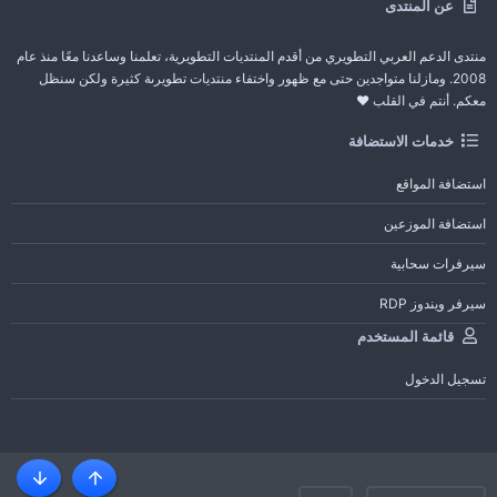
عن المنتدى
منتدى الدعم العربي التطويري من أقدم المنتديات التطويرية، تعلمنا وساعدنا معًا منذ عام
2008. ومازلنا متواجدين حتى مع ظهور واختفاء منتديات تطويرىة كثيرة ولكن سنظل
معكم. أنتم في القلب ❤️
خدمات الاستضافة
استضافة المواقع
استضافة الموزعين
سيرفرات سحابية
سيرفر ويندوز RDP
قائمة المستخدم
تسجيل الدخول
أعلى
أسفل