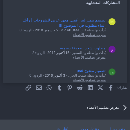
المشاركات المتشابهة
تصميم مميز لبنر أفضل معهد عربي للشروحات | رأيك
M
البناء مطلوب في الموضوع !!!
بُدأت بواسطة MR.ABUMAJED
5 ديسمبر 2010
الردود: 0
معرض تصاميم الأعضاء
مطلوب شعار لصحيفة رسميه
و
بُدأت بواسطة ود السفير
15 أكتوبر 2012
الردود: 2
معرض تصاميم الأعضاء
تصميم مفتوح psd
ص
بُدأت بواسطة صمت الحزن
3 أكتوبر 2016
الردود: 0
معرض تصاميم الأعضاء
فيسبوك
X (Twitter)
LinkedIn
Reddit
Pinterest
Tumblr
WhatsApp
الرابط
البريد الإلكتروني
شارك:
تصميم تطبيق لمتجر الكتروني احترافي
W
بُدأت بواسطة world-designs.com
17 يونيو 2015
الردود: 1
معرض تصاميم الأعضاء
معرض تصاميم الأعضاء
متجر رحيل
منتديات رحيل
أعلن هنا