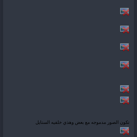
تكون الصور مدموجه مع بعض وهذي خلفيه الستايل