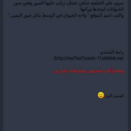
سوي على الخلفيه غباش عشان تركب عليها الصور وقص صور
الحيوانات لوحدها وركبها
واكتب اسم الموقع " واحة الحيوان في الوسط مائل صور اليمين "
رابط المنتدى
http://wa7hal7ywan-11.alafdal.net/
ون
حتاج الى مشرفين ومشرفات واداريين
اتمنى الرد