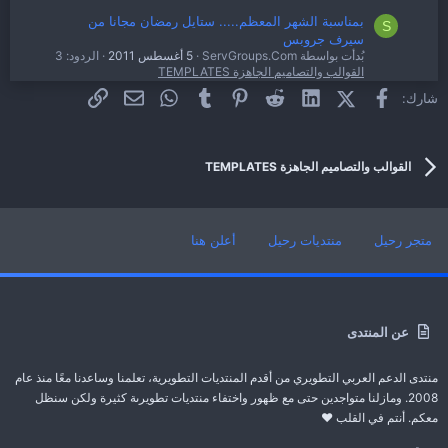
بمناسبة الشهر المعظم..... ستايل رمضان مجانا من
S
سيرف جروبس
بُدأت بواسطة ServGroups.Com
5 أغسطس 2011
الردود: 3
القوالب والتصاميم الجاهزة TEMPLATES
فيسبوك
X (Twitter)
LinkedIn
Reddit
Pinterest
Tumblr
WhatsApp
الرابط
البريد الإلكتروني
شارك:
ستايل Genius لسكربت القرآن الكريم للجميع
E
بُدأت بواسطة Eng Ahmed
23 يوليو 2011
الردود: 0
القوالب والتصاميم الجاهزة TEMPLATES
القوالب والتصاميم الجاهزة TEMPLATES
متجر رحيل
منتديات رحيل
أعلن هنا
عن المنتدى
منتدى الدعم العربي التطويري من أقدم المنتديات التطويرية، تعلمنا وساعدنا معًا منذ عام
2008. ومازلنا متواجدين حتى مع ظهور واختفاء منتديات تطويرىة كثيرة ولكن سنظل
معكم. أنتم في القلب ❤️