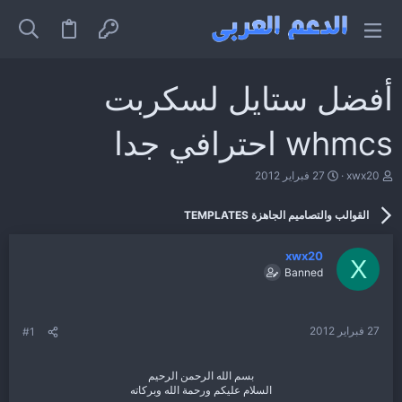
أفضل ستايل لسكربت
whmcs احترافي جدا
ب
ت
xwx20
27 فبراير 2012
ا
ا
د
ر
القوالب والتصاميم الجاهزة TEMPLATES
ئ
ي
ا
خ
ل
ا
xwx20
م
ل
X
Banned
و
ب
ض
د
و
ء
ع
27 فبراير 2012
#1
بسم الله الرحمن الرحيم
السلام عليكم ورحمة الله وبركاته