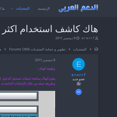
الرئيسية
المنتديات
ما ا
هاك كاشف استخدام اكثر من 
ب
ت
e r o r r 7
9 ديسمبر 2011
ا
ا
د
ر
المنتديات
تطوير و حماية المنتديات Forums CMS
من
ئ
ي
ا
خ
ل
ا
9 ديسمبر 2011
E
م
ل
و
ب
وظيفة الهاك :
ض
د
e r o r r 7
و
ء
يقوم الهاك بمتابعة عمليات تسجيل الدخول 
عضو جديد
ع
وطريقة عمله من خلال الإعدادات الخاصة به 
8 ديسمبر 2011
12
1
0