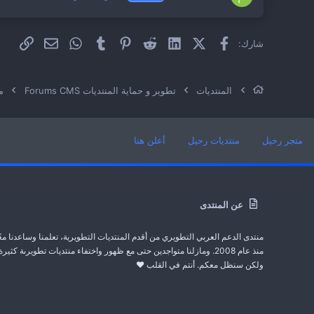
فيسبوك
X (Twitter)
LinkedIn
Reddit
Pinterest
Tumblr
WhatsApp
الراب
البريد الإلكت
شارك:
المنتديات
تطوير و حماية المنتديات Forums CMS
من
متجر رحيل
منتديات رحيل
أعلن هنا
عن المنتدى
منتدى الدعم العربي التطويري من أقدم المنتديات التطويرية، تعلمنا وساعدنا معً
منذ عام 2008. ومازلنا متواجدين حتى مع ظهور واختفاء منتديات تطويرىة كثيرة
ولكن سنظل معكم. أنتم في القلب ❤️