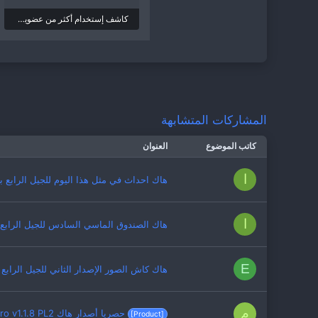
كاشف إستخدام أكثر من عضوية.zip
2.7 KB · المشاهدات: 401
المشاركات المتشابهة
كاتب الموضوع
العنوان
ا
هاك احداث في مثل هذا اليوم للجيل الرابع با
ا
هاك الصندوق الماسي السادس للجيل الرابع
E
هاك كاش الصور الإصدار الثاني للجيل الرابع
م
حصريا أصدار هاك vBSecurity Pro v1.1.8 PL2 على الدعم العربي التطويري
[Product]