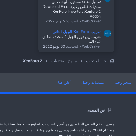
تحميل إضافة مستورد البيانات من
منتديات فبلتن وغيرها Download Free
XenForo Importers Xenforo 2
Addon
WebCraker
التحديث:
2 يوليو 2022
تعريب XenForo الجيل الثاني
تعريب زين فورو الجيل 2 متجدد دائما ان
شاء الله
WebCraker
التحديث:
30 يونيو 2022
المنتجات
برامج المنتديات
XenForo 2
متجر رحيل
منتديات رحيل
أعلن هنا
عن المنتدى
منتدى الدعم العربي التطويري من أقدم المنتديات التطويرية، تعلمنا وساعدنا معً
منذ عام 2008. ومازلنا متواجدين حتى مع ظهور واختفاء منتديات تطويرىة كثيرة