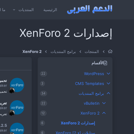
الرئيسية
المنتديات
ما ا
إصدارات XenForo 2
المنتجات
برامج المنتديات
XenForo 2
الأقسام
WordPress
22
تحميل o CMS
CMS Templates
3
aker
تحميل XenForo آخ
برامج المنتديات
34
تعريب ource Manager
vBulletin
22
aker
XenForo 2
12
تعريب 
إصدارات XenForo 2
6
.2.5
aker
ستايلات XenForo [2.x]
6