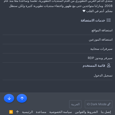
منتدى الدعم العربي التطويري من أقدم المنتديات التطويرية، تعلمنا وساعدنا معًا منذ عام
2008. ومازلنا متواجدين حتى مع ظهور واختفاء منتديات تطويرىة كثيرة ولكن سنظل
معكم. أنتم في القلب ❤️
خدمات الاستضافة
استضافة المواقع
استضافة الموزعين
سيرفرات سحابية
سيرفر ويندوز RDP
قائمة المستخدم
تسجيل الدخول
أعلى
أسفل
iO Dark Mode
العربية
إتصل بنا
الشروط والقوانين
سياسة الخصوصية
مساعدة
الرئيسية
R
S