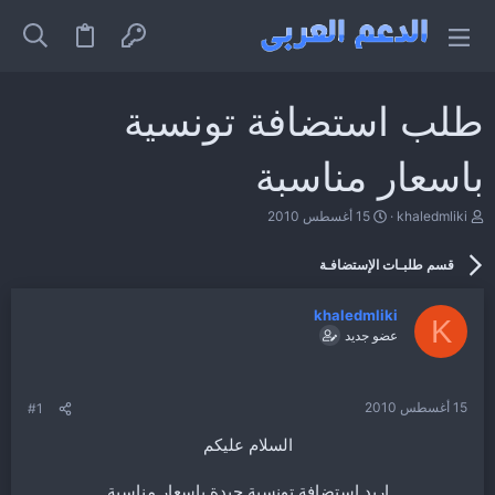
طلب استضافة تونسية
باسعار مناسبة
ب
ت
khaledmliki
15 أغسطس 2010
ا
ا
د
ر
قسم طلبـات الإستضافـة
ئ
ي
ا
خ
ل
ا
khaledmliki
م
ل
K
عضو جديد
و
ب
ض
د
و
ء
ع
15 أغسطس 2010
#1
السلام عليكم
اريد استضافة تونسية جيدة باسعار مناسبة