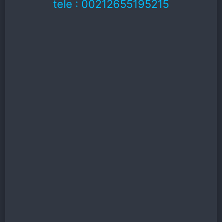
tele : 00212655195215