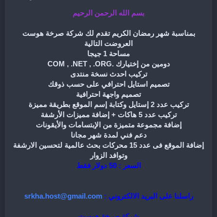
بسم الله الرحمن الرحيم
بمناسبة شهر رمضان الكريم تقدم لك شركة صرخة هوست
العروضت التالية
مساحة 1 جيجا
دومين من إختيارك .COM , .NET , .ORG
تركيب احدث نسخة منتدى
تصميم استايل احترافي على حسب ذوقك
تصميم واجهة احترافية
تركيب عدد 2 إستايل وكتابة إسم الموقع بطريقة مميزة
تركيب عدد 5 هاكات + إضافة مميزات الأرشفة
إضافة مجموعة متميزة من الإبتسامات والأيقونات
دعم فني لمدة شهر مجانا
إضافة الموقع فى عدد 15 محركات بحث عالمية لتحسين الارشفة
وتوافد الزوار
السعر : 50 دولار فقط
راسلنا على البريد الالكتروني :
srkha.host@gmail.com
شركة صرخة هوست