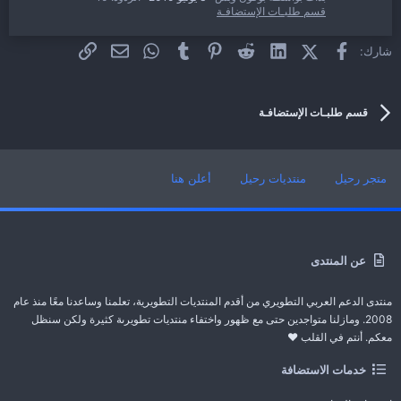
قسم طلبـات الإستضافـة
فيسبوك
X (Twitter)
LinkedIn
Reddit
Pinterest
Tumblr
WhatsApp
الرابط
البريد الإلكتروني
شارك:
طلب استضافة مدفوعة لمنتدى على استضافة مجانية
H
بُدأت بواسطة heshamart
30 يناير 2010
الردود: 25
قسم طلبـات الإستضافـة
قسم طلبـات الإستضافـة
متجر رحيل
منتديات رحيل
أعلن هنا
عن المنتدى
منتدى الدعم العربي التطويري من أقدم المنتديات التطويرية، تعلمنا وساعدنا معًا منذ عام
2008. ومازلنا متواجدين حتى مع ظهور واختفاء منتديات تطويرىة كثيرة ولكن سنظل
معكم. أنتم في القلب ❤️
خدمات الاستضافة