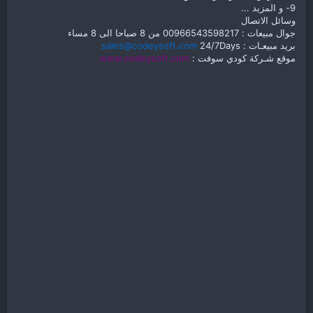
9- و المزيد ...
وسائل الاتصال
جوال مبيعات : 00966543598217 من 8 صباحا الى 8 مساء
بريد مبيعـات :
24/7Days
sales@codeysoft.com
موقع شـركة كودي سوفت :
www.codeysoft.com