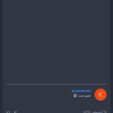
khaledmliki
K
عضو جديد
16 أغسطس 2010
#3