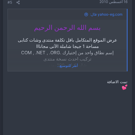
16 أغسطس 2010
#5
yahoo-eg.com قال:
بسم الله الرحمن الرحيم
عرض الموقع المتكامل باقل تكلفة منتدى وشات كتابى
مساحة 1 جيجا شاملة الآتى مجانااا
إسم نطاق واحد من إختيارك .COM , .NET , .ORG
تركيب احدث نسخة منتدى
شات كتابى 100 يوزر
أنقر للتوسيع...
تركيب عدد 2 إستايل وكتابة إسم الموقع بطريقة مميزة
تركيب عدد 5 هاكات + إضافة مميزات الأرشفة
تمت الاضافة
إضافة مجموعة متميزة من الإبتسامات والأيقونات
إضافة الموقع فى عدد 10 محركات بحث عالمية لتحسين
الارشفة وتوافد الزوار
300
200
كل هذا فقط بـ
جنية مصرى فقط او
ريال
55
سعودى او
دولار
والمفآجأة الكبرى إستلام موقعك كاملا فى مدة عن ساعتين
لطلب العرض يمكنك التواصل معنا عبر المسنجر