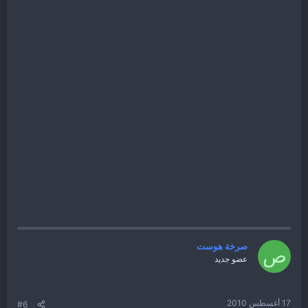
admin@yahoo-eg.com
او عبر الهاتف
0112334979
من خارج مصر
0020112334979
زوروا موقعنا للمزيد من العروض
www.yahoo-eg.com
صرخة هوست
ص
عضو جديد
17 أغسطس 2010
#6