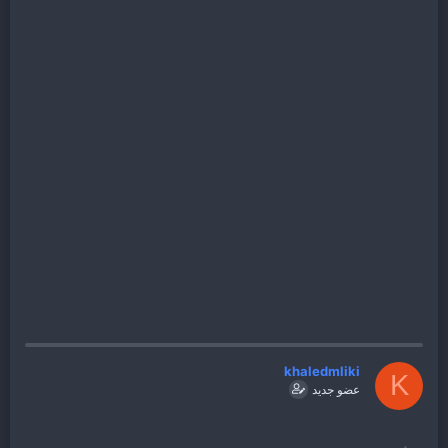
khaledmliki
K
عضو جديد