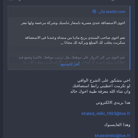
tawbh.com قال:
اخوى الاستضافة عندى مصرية باسعار تناسبك وشركة مرخصة ولها مقر
نعم اخوى صاحب المنتدى يربح ماديا من منتداة وعندنا فى الاستضافة
سكربت يجلب لك المبلغ ونركبة لك مجانا ,,,
نعم اخوى من كتر الزوار على موقعك يقل ترتيب موقعك عالميا وتضع فيه
اعلانات بمبلغ شهري أو كما ان سبق نركب لك اسكربت يجلب لك ربح
أنقر للتوسيع...
شهري
الاموال أخى هذه طريقة يجب انت تعرفها من أول طريقها إلى أخرها حتى
اخي مشكور على الشرح الوافي
تفهم كل الامور ونحن على استعداد لذلك .
لو تكرمت اعطيني رابط استضافتك
وان شاء الله معرفة طيبة اخوك خالد
الطرق هى من شركة جوجل أو عن طريق الاعلانات ! !
هذا بريدي الالكتروني
khaled_mliki_1993@live.fr
وهذا الفايسبوك
khaledmliki@live.fr