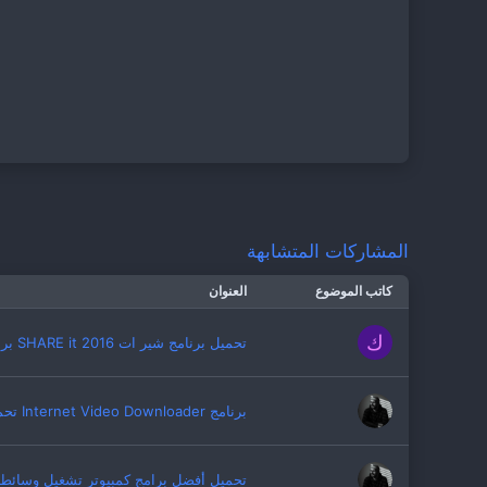
المشاركات المتشابهة
كاتب الموضوع
العنوان
ك
تحميل برنامج شير ات 2016 SHARE it برابط مباشر مجانا
برنامج Internet Video Downloader تحميل فيديو من يوتيوب - فيسبوك - انستجرام
تحميل أفضل برامج كمبيوتر تشغيل وسائط وي