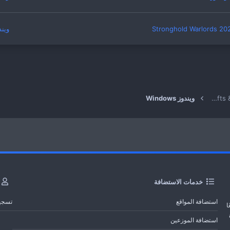
ويندوز 
ط
روني
البرامج ونظم التشغيل Softs & Operating Systems
ويندوز Windows
خدمات الاستضافة
استضافة المواقع
تسجي
ا
استضافة الموزعين