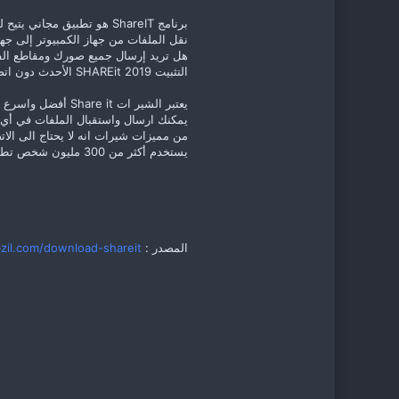
برنامج ShareIT هو تطبيق
نقل الملفات من جهاز الكمبيوتر إلى جهاز أخر في
هل تريد إرسال جميع صورك ومقاطع الفيد
التثبيت SHAREit 2019 الأحدث دون اتصال للكمبيوتر.
يعتبر الشير ات Share it أفضل واسرع برنامج حالياً لنقل جميع الملفات والفيدوهات واي شئ من موبايل الى اخر او حاسوب الي موبايل
يمكنك ارسال واستقبال الملفات في أ
من مميزات شيرات انه لا يحتاج الى الاتص
يستخدم أكثر من 300 مليون شخص تطبيق share it
المصدر :
zil.com/download-shareit/