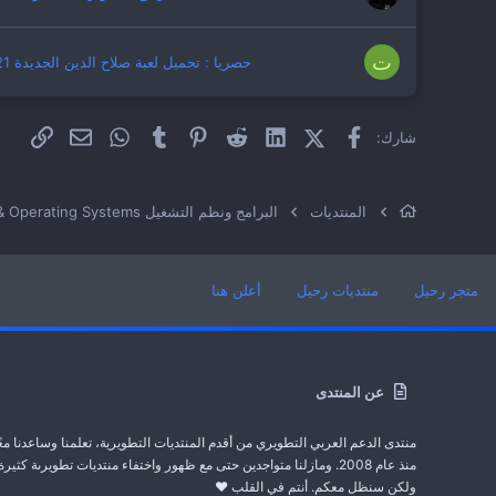
ت
حصريا : تحميل لعبة صلاح الدين الجديدة 2021 Stronghold Warlords
فيسبوك
X (Twitter)
LinkedIn
Reddit
Pinterest
Tumblr
WhatsApp
الراب
البريد الإلكت
شارك:
المنتديات
متجر رحيل
منتديات رحيل
أعلن هنا
عن المنتدى
منتدى الدعم العربي التطويري من أقدم المنتديات التطويرية، تعلمنا وساعدنا معً
منذ عام 2008. ومازلنا متواجدين حتى مع ظهور واختفاء منتديات تطويرىة كثيرة
ولكن سنظل معكم. أنتم في القلب ❤️