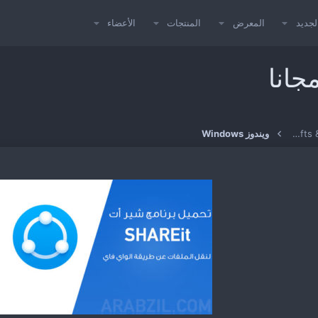
لجديد
المعرض
المنتجات
الأعضاء
جانا
البرامج ونظم التشغيل Softs & Operating Systems
ويندوز Windows