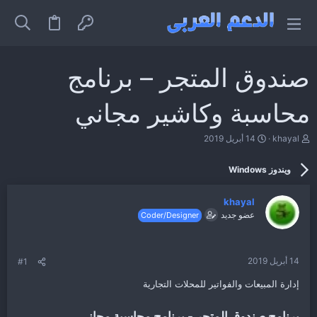
صندوق المتجر – برنامج
محاسبة وكاشير مجاني
ب
ت
khayal
14 أبريل 2019
ا
ا
د
ر
ويندوز Windows
ئ
ي
ا
خ
ل
ا
khayal
م
ل
عضو جديد
Coder/Designer
و
ب
ض
د
و
ء
ع
14 أبريل 2019
#1
إدارة المبيعات والفواتير للمحلات التجارية
برنامج صندوق المتجر - برنامج محاسبة مجاني​