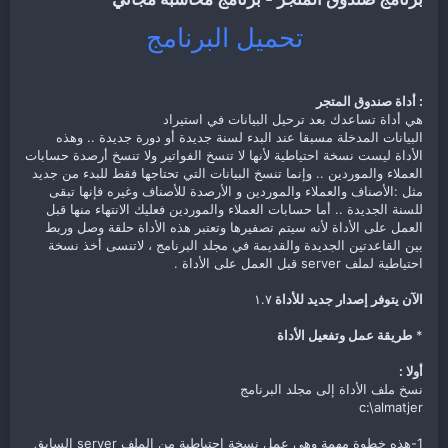
تحميل البرنامج
: أداة صندوق المتجر
هي أداة تساعدك بعد ترحيل البيانات في استيراد
البيانات المدخلة مسبقا عند البدء لسنة جديدة أو دورة جديدة .. وهذه
الأداة ليست نسخة احتياطية لأنها لا تنسخ الفواتير ولا تنسخ أرصدة حسابات
العملاء والموردين .. وإنما تنسخ البيانات التي تحتاجها فقط للبدء من جديد
مثل :الأصناف والعملاء والموردين و الأرصدة للأصناف وغيره فإنها تبقى
للسنة الجديدة .. أما حسابات العملاء والموردين فعليك الانتهاء منها قبل
العمل على الأداة لأنه سيتم تصفيرها وتعتبر هذه الأداة حلقة وصل وربط
بين القاعدتين الجديدة والقديمة في مجلد البرنامج ، لاتنسى أخذ نسخة
احتياطية لملف server قبل العمل على الأداة .
الآن يتوفر إصدار جديد للأداة
١.٧
*
طريقة عمل وتفعيل الأداة
أولا :
نسخ ملف الأداة إلى مجلد البرنامج
c:\almatjer
1-هذه خطوة مهمة وهي عمل نسخة احتياطية من الملف server السابق