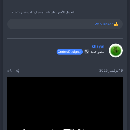
التعديل الأخير بواسطة المشرف:
4 سبتمبر 2025
WebCraker
ا
ل
ت
ف
ا
khayal
ع
عضو جديد
Coder/Designer
ل
ا
ت
:
19 نوفمبر 2025
#6