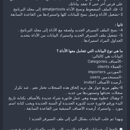
على قرص آخر حتى لا تفقد بياناتك.
2- فك الملف المضغوط ونسخ الأداة almatjertools إلى مجلد البرنامج
3-تشغيل الأداة وعمل نسخ للبيانات كلها واستيرادها من القاعدة السابقة
ثانيا :
4- نسخ الملف السيرفر الجديد ولصقه مع الأداة إلى مجلد البرنامج .
5- تشغيل ملف السيرفر الجديد واستيراد البيانات من الأداة بتحديد
الجداول المراد استيرادها .
ما هي نوع البيانات التي تتعامل معها الأداة ؟
البيانات هي كالتالي:
-الأصناف Categories
-العملاء clients
-الموردين importers
-المستخدمين users
-أرصدة الأصناف invlist1
6-يظهر مربع حوار هل تريد إلحاق هذه السجلات تختار نعم . عند تكرار
سجلات تحذفها وتستوردها من جديد .
7-وهناك خطوة مهمة وهي عمل فاتورة شراء جديدة بالأصناف بكتابة تاريخ
البدء ورقم فاتورة جديد للدورة الجديدة أو السنة الجديدة ويجب كتابة اسم
مورد .. واستيراد أرصدة الأصناف المتبقية من القاعدة السابقة .
وبهذا تم جلب البيانات بشكل آلي إلى ملف السيرفر الجديد !
● نلاحظ أن حسابات العملاء والديون التي عليهم والفواتير لم تدرج ضمن