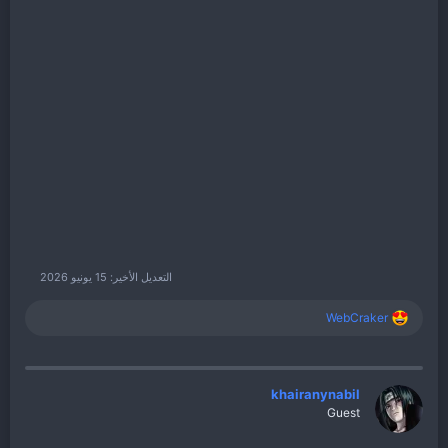
التعديل الأخير:
15 يونيو 2026
WebCraker
ا
ل
ت
ف
ا
khairanynabil
ع
Guest
ل
ا