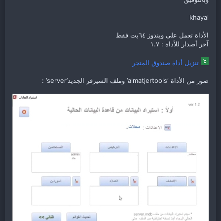
khayal
الأداة تعمل على ويندوز ٦٤بت فقط
آخر أصدار للأداة : ١.٧
تنزيل أداة صندوق المتجر
صور من الأداة ‘almatjertools’ وملف السيرفر الجديد’server’ :