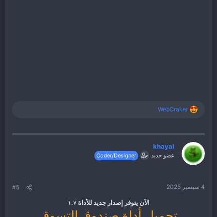
WebCraker
ا
ل
ت
ف
ا
khayal
ع
عضو جديد
Coder/Designer
ل
ا
ت
:
4 سبتمبر 2025
#5
الآن يتوفر إصدار جديد للأداة
١.٧
تحميل أداة صندوق التسوق