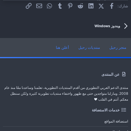
فيسبوك
X (Twitter)
LinkedIn
Reddit
Pinterest
Tumblr
WhatsApp
الرابط
البريد الإلكتروني
شارك:
برنامج Internet Video Downloader تحميل فيديو من
يوتيوب - فيسبوك - انستجرام
بُدأت بواسطة WebCraker
25 نوفمبر 2024
الردود: 1
ويندوز Windows
ويندوز Windows
متجر رحيل
منتديات رحيل
أعلن هنا
عن المنتدى
منتدى الدعم العربي التطويري من أقدم المنتديات التطويرية، تعلمنا وساعدنا معًا منذ عام
2008. ومازلنا متواجدين حتى مع ظهور واختفاء منتديات تطويرىة كثيرة ولكن سنظل
معكم. أنتم في القلب ❤️
خدمات الاستضافة
استضافة المواقع