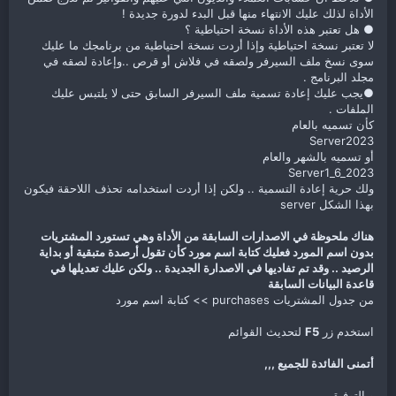
الأداة لذلك عليك الانتهاء منها قبل البدء لدورة جديدة !
● هل تعتبر هذه الأداة نسخة احتياطية ؟
لا تعتبر نسخة احتياطية وإذا أردت نسخة احتياطية من برنامجك ما عليك
سوى نسخ ملف السيرفر ولصقه في فلاش أو قرص ..وإعادة لصقه في
مجلد البرنامج .
●يجب عليك إعادة تسمية ملف السيرفر السابق حتى لا يلتبس عليك
الملفات .
كأن تسميه بالعام
Server2023
أو تسميه بالشهر والعام
Server1_6_2023
ولك حرية إعادة التسمية .. ولكن إذا أردت استخدامه تحذف اللاحقة فيكون
بهذا الشكل server
هناك ملحوظة في الاصدارات السابقة من الأداة وهي تستورد المشتريات
بدون اسم المورد فعليك كتابة اسم مورد كأن تقول أرصدة متبقية أو بداية
الرصيد .. وقد تم تفاديها في الاصدارة الجديدة .. ولكن عليك تعديلها في
قاعدة البيانات السابقة
من جدول المشتريات purchases >> كتابة اسم مورد
استخدم زر
F5
لتحديث القوائم
أتمنى الفائدة للجميع ,,,
وبالتوفيق