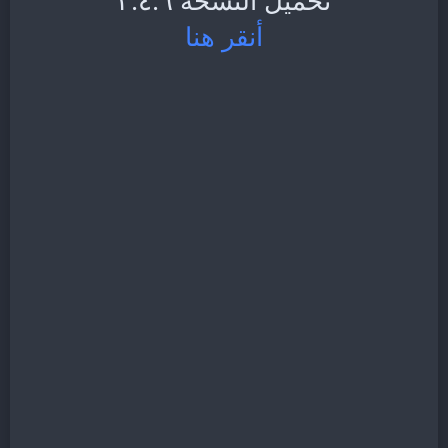
تحميل النسخة ٣.٤.٦
أنقر هنا