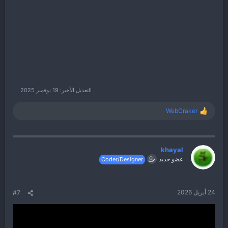
التعديل الأخير:
19 نوفمبر 2025
WebCraker
ا
ل
ت
ف
ا
khayal
ع
عضو جديد
Coder/Designer
ل
ا
ت
:
24 أبريل 2026
#7