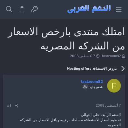
امتلك منتدى بارخص الاسعار
من الشركه المصريه
ب
ت
fastzoom82
7 أغسطس 2008
ا
ا
د
ر
عروض الاستضافة Hosting offers
ئ
ي
ا
خ
ل
ا
fastzoom82
م
ل
F
عضو جديد
و
ب
ض
د
و
ء
ع
7 أغسطس 2008
#1
السنه الرابعه على التوالى
تحطيم اسعار الاستضافه مساحات رهيبه وباقل الاسعار من الشركه
المصريه