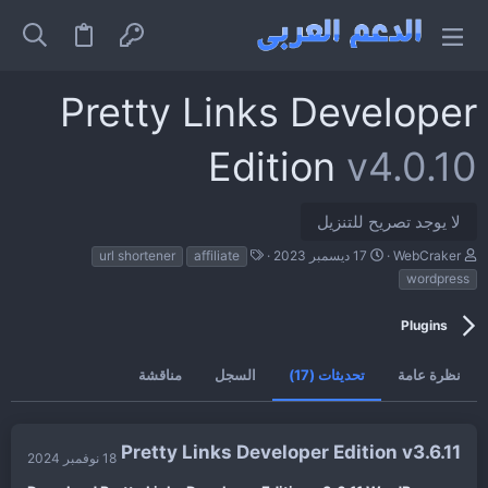
Pretty Links Developer
Edition
v4.0.10
لا يوجد تصريح للتنزيل
ا
ت
ا
WebCraker
17 ديسمبر 2023
affiliate
url shortener
ل
ا
ل
wordpress
ك
ر
و
ا
ي
س
ت
خ
و
Plugins
ب
ا
م
ل
نظرة عامة
تحديثات (17)
السجل
مناقشة
إ
ن
ش
ا
ء
Pretty Links Developer Edition v3.6.11
18 نوفمبر 2024