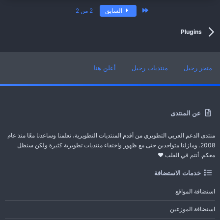
الأول
السابق
2 من 2
Plugins
متجر رحيل
منتديات رحيل
أعلن هنا
عن المنتدى
منتدى الدعم العربي التطويري من أقدم المنتديات التطويرية، تعلمنا وساعدنا معًا منذ عام
2008. ومازلنا متواجدين حتى مع ظهور واختفاء منتديات تطويرىة كثيرة ولكن سنظل
معكم. أنتم في القلب ❤️
خدمات الاستضافة
استضافة المواقع
استضافة الموزعين