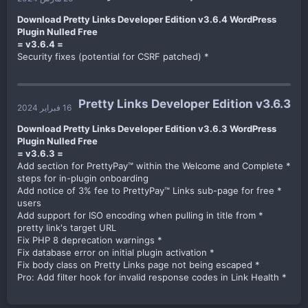
Download Pretty Links Developer Edition v3.6.4 WordPress
Plugin Nulled Free
= v3.6.4 =
* Security fixes (potential for CSRF patched)​
Pretty Links Developer Edition v3.6.3
16 فبراير 2024
Download Pretty Links Developer Edition v3.6.3 WordPress
Plugin Nulled Free
= v3.6.3 =
* Add section for PrettyPay™ within the Welcome and Complete
steps for in-plugin onboarding
* Add notice of 3% fee to PrettyPay™ Links sub-page for free
users
* Add support for ISO encoding when pulling in title from
pretty link's target URL
* Fix PHP 8 deprecation warnings
* Fix database error on initial plugin activation
* Fix body class on Pretty Links page not being escaped
* Pro: Add filter hook for invalid response codes in Link Health​