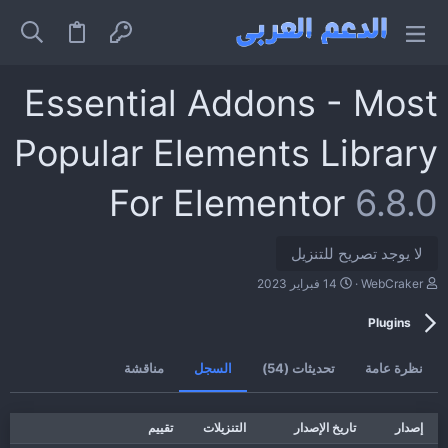
Essential Addons - Most
Popular Elements Library
For Elementor
6.8.0
لا يوجد تصريح للتنزيل
ا
ت
WebCraker
14 فبراير 2023
ل
ا
ك
ر
Plugins
ا
ي
ت
خ
ب
ا
نظرة عامة
تحديثات (54)
السجل
مناقشة
ل
إ
ن
ش
إصدار
تاريخ الإصدار
التنزيلات
تقييم
ا