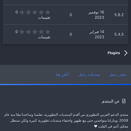
0
م
0
ن
0
16 نوفمبر
0
ج
0
5.8.2
.
2023
تقييمات
و
0
م
0
ن
0
14 فبراير
0
ج
0
5.4.5
.
2023
تقييمات
و
0
م
0
ن
ج
Plugins
و
م
متجر رحيل
منتديات رحيل
أعلن هنا
عن المنتدى
منتدى الدعم العربي التطويري من أقدم المنتديات التطويرية، تعلمنا وساعدنا معًا منذ عام
2008. ومازلنا متواجدين حتى مع ظهور واختفاء منتديات تطويرىة كثيرة ولكن سنظل
معكم. أنتم في القلب ❤️