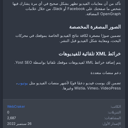
تأكد من أن معاينات الفيديو تظهر بشكل صحيح في أي مرة يشارك فيها
شخص ما صفحتك على Facebook أو Slack، من خلال علامات
OpenGraph المضافة.
الصور المصغرة المخصصة​
تضمين صورًا مصغرة لكافة نتائج الفيديو الخاصة بموقعك في محركات
البحث، ومعاينة شكل الفيديو قبل النشر.
خرائط XML تلقائية للفيديوهات​
يتم إضافة خرائط XML لفيديوهات موقعك تلقائيا بواسطة Yost SEO.
دعم منصات متعددة
تضمن لك يوست فيديو دعمًا قويًا لأشهر منصات الفيديو مثل
يوتيوب
،
Wistia، Vimeo، VideoPress وغيرها.
الكاتب
WebCraker
التنزيلات
0
المشاهدات
2,687
الإصدار الأول
26 سبتمبر 2022