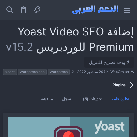
إضافة Yoast Video SEO
Premium للوردبريس
v15.2
لا يوجد تصريح للتنزيل
ا
ت
ا
WebCraker
26 سبتمبر 2022
wordpress
wordpress seo
yoast
ل
ا
ل
ك
ر
و
Plugins
ا
ي
س
ت
خ
و
ب
ا
م
نظرة عامة
تحديثات (5)
السجل
مناقشة
ل
إ
ن
ش
ا
ء