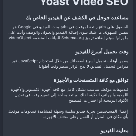
Yoast Video SEO​
مساعدة جوجل في الكشف عن الفيديو الخاص بك​
الحصول على نتائج رائعة لموقعك في نتائج بحث الفيديو في Google هو
بنفس السهولة. ما عليك سوى إضافة الفيديو والعنوان والوصف وأنت على
ما يرام! سيتم إضافة ترميز Schema.org للبيانات المنظمة videoObject.
وقت تحميل أسرع للفيديو​
يضمن أوقات تحميل أسرع لصفحاتك من خلال استخدام JavaScript غير
متزامن لتحميل الفيديو. لا تدع الزائر ينتظر وقت أطول!
توافق مع كافة المتصفحات والأجهزة​
فيديوهات موقعك تتناسب بشكل كامل مع كافة أجهزة الكمبيوتر والأجهزة
اللوحية والهواتف الذكية، لذلك لم تعد بحاجة إلي تضييع وقت في تعديل
الأكواد البرمجية أو اختبارات المتصفح.
إعطاء المستخدمين تجربة فيديو سلسة وسهلة لمشاهدة فيديوهات موقعك
بأى مكان في المنزل أو العمل وعلى مختلف الأجهزة.
معاينة الفيديو​