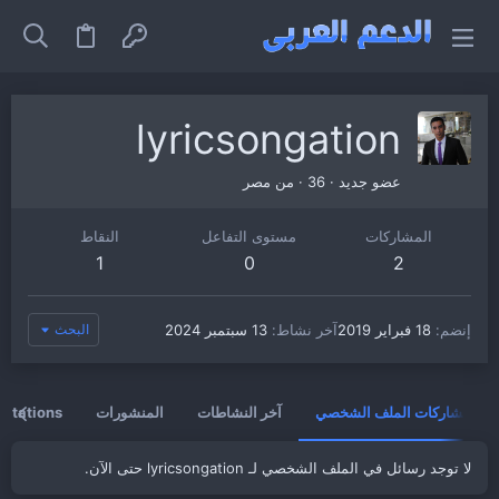
lyricsongation
عضو جديد
·
36
·
من
مصر
المشاركات
مستوى التفاعل
النقاط
1
0
2
إنضم
18 فبراير 2019
آخر نشاط
13 سبتمبر 2024
البحث
مشاركات الملف الشخصي
آخر النشاطات
المنشورات
vitations
لا توجد رسائل في الملف الشخصي لـ lyricsongation حتى الآن.