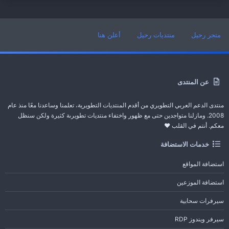
متجر رحيل
منتديات رحيل
أعلن هنا
عن المنتدى
منتدى الدعم العربي التطويري من أقدم المنتديات التطويرية، تعلمنا وساعدنا معًا منذ عام
2008. ومازلنا متواجدين حتى مع ظهور واختفاء منتديات تطويرىة كثيرة ولكن سنظل
معكم. أنتم في القلب ❤️
خدمات الاستضافة
استضافة المواقع
استضافة الموزعين
سيرفرات سحابية
سيرفر ويندوز RDP