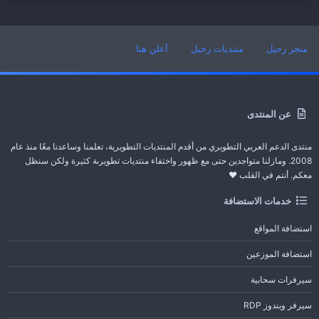
متجر رحيل
منتديات رحيل
أعلن هنا
عن المنتدى
منتدى الدعم العربي التطويري من أقدم المنتديات التطويرية، تعلمنا وساعدنا معًا منذ عام
2008. ومازلنا متواجدين حتى مع ظهور واختفاء منتديات تطويرىة كثيرة ولكن سنظل
معكم. أنتم في القلب ❤️
خدمات الاستضافة
استضافة المواقع
استضافة الموزعين
سيرفرات سحابية
سيرفر ويندوز RDP