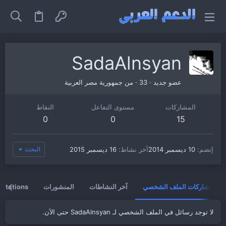
SadaAlnsyan
عضو جديد
·
33
·
من
جمهورية مصر العربية
المشاركات
مستوى التفاعل
النقاط
0
0
15
إنضم
10 ديسمبر 2014
آخر نشاط
16 ديسمبر 2015
البحث
مشاركات الملف الشخصي
آخر النشاطات
المنشورات
vitations
لا توجد رسائل في الملف الشخصي لـ SadaAlnsyan حتى الآن.