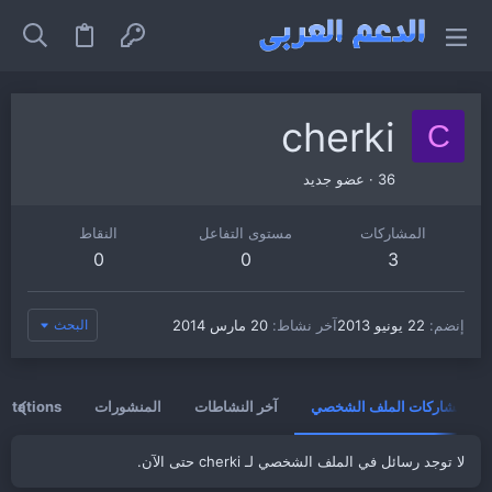
cherki
C
36
·
عضو جديد
المشاركات
مستوى التفاعل
النقاط
0
0
3
إنضم
22 يونيو 2013
آخر نشاط
20 مارس 2014
البحث
مشاركات الملف الشخصي
آخر النشاطات
المنشورات
vitations
لا توجد رسائل في الملف الشخصي لـ cherki حتى الآن.