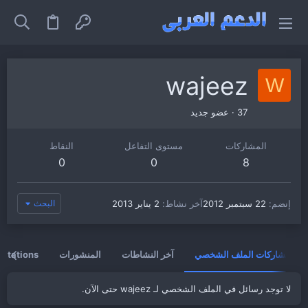
wajeez
W
37
·
عضو جديد
المشاركات
مستوى التفاعل
النقاط
0
0
8
إنضم
22 سبتمبر 2012
آخر نشاط
2 يناير 2013
البحث
مشاركات الملف الشخصي
آخر النشاطات
المنشورات
vitations
لا توجد رسائل في الملف الشخصي لـ wajeez حتى الآن.