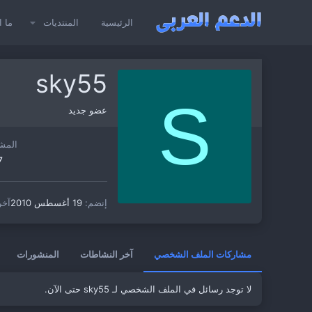
الرئيسية
المنتديات
ما ا
sky55
S
عضو جديد
المش
7
إنضم
19 أغسطس 2010
آخر
مشاركات الملف الشخصي
آخر النشاطات
المنشورات
لا توجد رسائل في الملف الشخصي لـ sky55 حتى الآن.