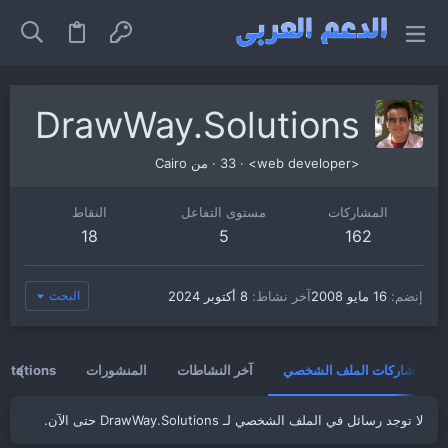
DrawWay.Solutions
<web developer>
·
33
·
من
Cairo
المشاركات
مستوى التفاعل
النقاط
18
5
162
إنضم
16 مايو 2008
آخر نشاط
8 أكتوبر 2024
البحث
مشاركات الملف الشخصي
آخر النشاطات
المنشورات
vitations
لا توجد رسائل في الملف الشخصي لـ DrawWay.Solutions حتى الآن.