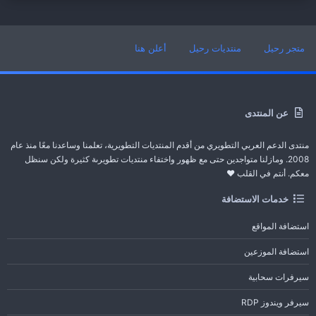
متجر رحيل
منتديات رحيل
أعلن هنا
عن المنتدى
منتدى الدعم العربي التطويري من أقدم المنتديات التطويرية، تعلمنا وساعدنا معًا منذ عام
2008. ومازلنا متواجدين حتى مع ظهور واختفاء منتديات تطويرىة كثيرة ولكن سنظل
معكم. أنتم في القلب ❤️
خدمات الاستضافة
استضافة المواقع
استضافة الموزعين
سيرفرات سحابية
سيرفر ويندوز RDP