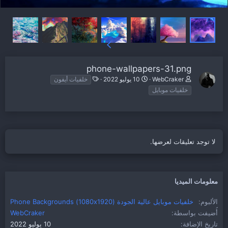
phone-wallpapers-31.png
ا
WebCraker
10 يوليو 2022
خلفيات أيفون
ل
خلفيات موبايل
و
س
و
م
لا توجد تعليقات لعرضها.
معلومات الميديا
الألبوم
خلفيات موبايل عالية الجودة (1080x1920) Phone Backgrounds
أُضيفت بواسطة
WebCraker
تاريخ الإضافة
10 يوليو 2022