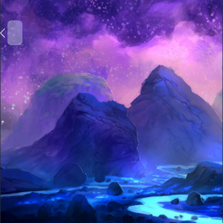
ا
ل
ت
ا
ل
ي