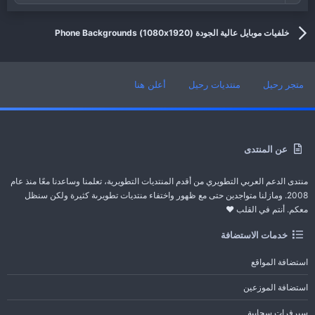
خلفيات موبايل عالية الجودة (1080x1920) Phone Backgrounds
متجر رحيل
منتديات رحيل
أعلن هنا
عن المنتدى
منتدى الدعم العربي التطويري من أقدم المنتديات التطويرية، تعلمنا وساعدنا معًا منذ عام
2008. ومازلنا متواجدين حتى مع ظهور واختفاء منتديات تطويرىة كثيرة ولكن سنظل
معكم. أنتم في القلب ❤️
خدمات الاستضافة
استضافة المواقع
استضافة الموزعين
سيرفرات سحابية