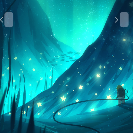
ا
ا
ل
ل
س
ت
ا
ا
ب
ل
ق
ي