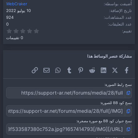
أُضيفت بواسطة
WebCraker
تاريخ الإضافة
10 يوليو 2022
عدد المشاهدات
924
عدد التعليقات
0
0.00 نجو
تقييم
0 تقييمات
مشاركة عنصر الوسائط هذا
فيسبوك
X (Twitter)
LinkedIn
Reddit
Pinterest
Tumblr
WhatsApp
الرابط
البريد الإلكتروني
نسخ رابط الصورة
نسخ كود BB للصورة
نسخ عنوان كود BB مع صورة مصغرة