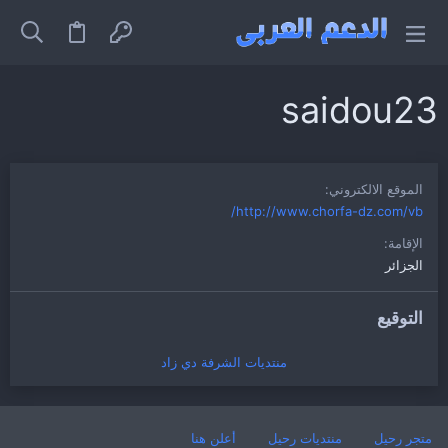
saidou23
الموقع الالكتروني
http://www.chorfa-dz.com/vb/
الإقامة
الجزائر
التوقيع
منتديات الشرفة دي زاد
متجر رحيل
منتديات رحيل
أعلن هنا