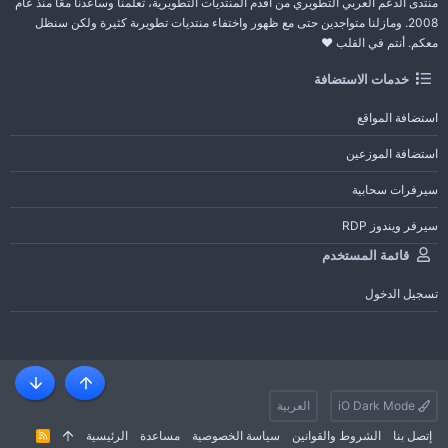
منتدى الدعم العربي التطويري من أقدم المنتديات التطويرية، تعلمنا وساعدنا معًا منذ عام
2008. ومازلنا متواجدين حتى مع ظهور واختفاء منتديات تطويرىة كثيرة ولكن سنظل
معكم. أنتم في القلب ❤️
خدمات الاستضافة
استضافة المواقع
استضافة الموزعين
سيرفرات سحابية
سيرفر ويندوز RDP
قائمة المستخدم
تسجيل الدخول
أعلى
أسفل
iO Dark Mode
العربية
إتصل بنا
الشروط والقوانين
سياسة الخصوصية
مساعدة
الرئيسية
R
S