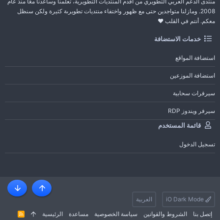
منتدى الدعم العربي التطويري من أقدم المنتديات التطويرية، تعلمنا وساعدنا معًا منذ عام
2008. ومازلنا متواجدين حتى مع ظهور واختفاء منتديات تطويرىة كثيرة ولكن سنظل
معكم. أنتم في القلب ❤️
خدمات الاستضافة
استضافة المواقع
استضافة الموزعين
سيرفرات سحابية
سيرفر ويندوز RDP
قائمة المستخدم
تسجيل الدخول
أعلى
أسفل
iO Dark Mode
العربية
إتصل بنا
الشروط والقوانين
سياسة الخصوصية
مساعدة
الرئيسية
R
S