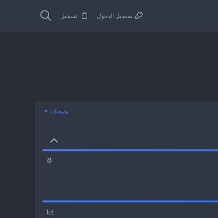
تسجيل الدخول
تسجيل
تصفيات
م
ث
ب
ت
ت