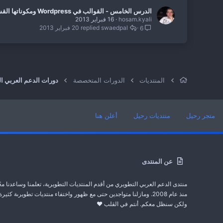
الدرس الخامس - القوالب في Wordpress ومكوناتها القسم الأول
hosam.kyali
16 فبراير 2013
swaedpal
20 فبراير 2013
6
المنتديات
الدورات المتخصصة
دورات الدعم العربي 
متجر رحيل
منتديات رحيل
أعلن هنا
عن المنتدى
منتدى الدعم العربي التطويري من أقدم المنتديات التطويرية، تعلمنا وساعدنا معً
منذ عام 2008. ومازلنا متواجدين حتى مع ظهور واختفاء منتديات تطويرىة كثيرة
ولكن سنظل معكم. أنتم في القلب ❤️