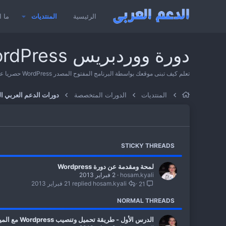
الرئيسية
المنتديات
ما ا
دورة ووردبريس WordPress
تعلم كيف تبنى موقعك بواسطة البرنامج المفتوح المصدر WordPress حصريا على الدعم العربي مع مطور المواقع : م / إسلام كيالى
المنتديات
الدورات المتخصصة
دورات الدعم العربي 
STICKY THREADS
لمحة ومقدمة عن دورة Wordpress
hosam.kyali
2 فبراير 2013
hosam.kyali
21 فبراير 2013
21
NORMAL THREADS
الدرس الأول - طريقة تحميل وتنصيب Wordpress مع الميزات