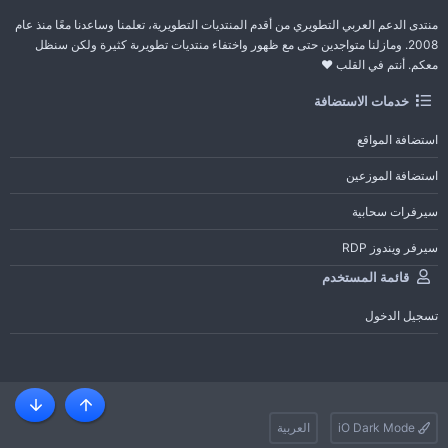
منتدى الدعم العربي التطويري من أقدم المنتديات التطويرية، تعلمنا وساعدنا معًا منذ عام
2008. ومازلنا متواجدين حتى مع ظهور واختفاء منتديات تطويرىة كثيرة ولكن سنظل
معكم. أنتم في القلب ❤️
خدمات الاستضافة
استضافة المواقع
استضافة الموزعين
سيرفرات سحابية
سيرفر ويندوز RDP
قائمة المستخدم
تسجيل الدخول
أعلى
أسفل
iO Dark Mode
العربية