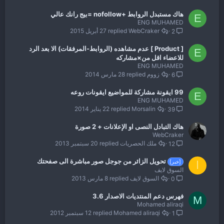
هاك مستبدل الروابط +nofollow =بيج رانك عالي
E
ENG MUHAMED
WebCraker
27 أبريل 2015
2
[ Product ] عدم مشاهده (الروابط-المرفقات) الا بعد الرد
E
للاعضاء اقل من×مشاركه
ENG MUHAMED
زووم
28 مارس 2014
6
99 ايقونة مشاركة للمواضيع ايقونات روعه
E
ENG MUHAMED
Morsalin
22 يناير 2014
39
هاك التبادل النصى او الإعلانات + 2 صورة
WebCraker
ملك الحصريات
20 سبتمبر 2013
12
تحويل الزائر من جوجل صور مباشرة الى صفحتك
[خبر]
ا
السوق لايف
السوق لايف
8 مارس 2013
0
فهرس دعم المنتديات الاصدار 3.6
M
Mohamed aliraqi
Mohamed aliraqi
12 سبتمبر 2012
1