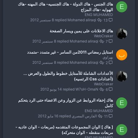
هاك الجنس - هاك الدولة - هاك الجنسيه- هاك المهنه -هاك
E
الهوايه -هاك المزاج
ENG MUHAMED
Mohamed aliraqi
8 سبتمبر 2012
13
هاك الاعلانات على يمين ويسار الصفحة
WebCraker
Mohamed aliraqi
8 سبتمبر 2012
7
استايل رمضاني 2011من السامر - غير متمدد -متمدد
ب
بهراوي
Mohamed aliraqi
8 سبتمبر 2012
2
الأعدادات الشاملة للأستايل خطوط والطول والعرض ...
(أعدادات Css الرئسيه)
WebCraker
W7sH-OmaN
14 يونيو 2012
6
هاك إخفاء الروابط عن الزوار وعن الاعضاء حتى الرد بتحكم
E
كامل
ENG MUHAMED
الفارس المصري
16 مايو 2012
11
[ هاك ] الوان المجموعات المتقدمه (مربعات - الوان عاديه -
E
مربعات منقطه - الوان متحركه)
ENG MUHAMED