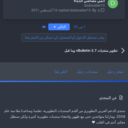
انمي مصاصي الدماء
D
dodosaber13
dodosaber13
13 أغسطس 2011
0
الاخير
1 من 10
التالي
يجب تسجيل الدخول أو التسجيل كي تتمكن من النشر هنا.
تطوير منتديات vBulletin 3.7 وما قبل
متجر رحيل
منتديات رحيل
أعلن هنا
عن المنتدى
منتدى الدعم العربي التطويري من أقدم المنتديات التطويرية، تعلمنا وساعدنا معًا منذ عام
2008. ومازلنا متواجدين حتى مع ظهور واختفاء منتديات تطويرىة كثيرة ولكن سنظل
معكم. أنتم في القلب ❤️