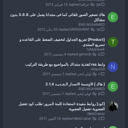
عراقنا
14 فبراير 2012
26
هاك تصغير الصور تلقائى كما فى منتدانا يعمل على 3.6.8 بدون
E
مشاكل
ENG MUHAMED
MRASHRAF
30 يناير 2012
16
[Product] تفريغ الجداول لتخفيف الضغط على القاعده و
T
تسريع المنتدى
ToMaHawK
g4mz2t
4 ديسمبر 2011
5
وابط rss لتغذية منتداك بالمواضيع مع طريقة التركيب
N
ninja208
لولي ايجى
1 ديسمبر 2011
1
[ هاك ] الاوسمة الاصدار الـجـديـد 2.1.4
E
ENG MUHAMED
لولي ايجى
1 ديسمبر 2011
9
[كود] روابط مفيدة-استعادة كلمة المرور-طلب كود تفعيل
العضوية-تفعيل العضوية
WebCraker
WebCraker
14 أكتوبر 2011
2